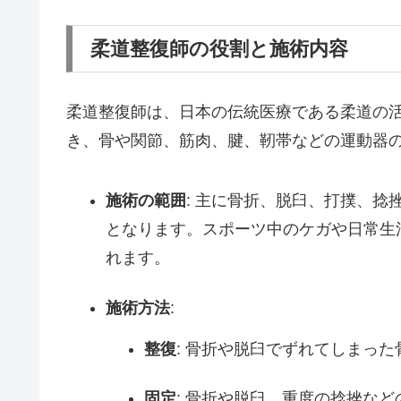
柔道整復師の役割と施術内容
柔道整復師は、日本の伝統医療である柔道の
き、骨や関節、筋肉、腱、靭帯などの運動器
施術の範囲
: 主に骨折、脱臼、打撲、
となります。スポーツ中のケガや日常生
れます。
施術方法
:
整復
: 骨折や脱臼でずれてしまっ
固定
: 骨折や脱臼、重度の捻挫な