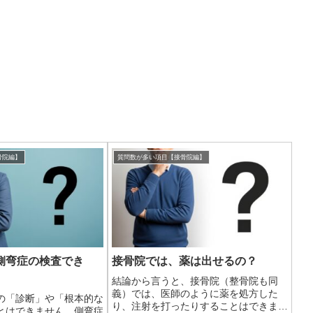
骨院編】
質問数が多い項目【接骨院編】
側弯症の検査でき
接骨院では、薬は出せるの？
結論から言うと、接骨院（整骨院も同
義）では、医師のように薬を処方した
の「診断」や「根本的な
り、注射を打ったりすることはできませ
とはできません。側弯症