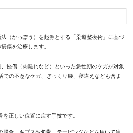
活法（かっぽう）を起源とする「柔道整復術」に基づ
の損傷を治療します。
捻挫、挫傷（肉離れなど）といった急性期のケガが対象
活での不意なケガ、ぎっくり腰、寝違えなども含ま
た骨を正しい位置に戻す手技です。
どの場合、ギプスや包帯、テーピングなどを用いて患