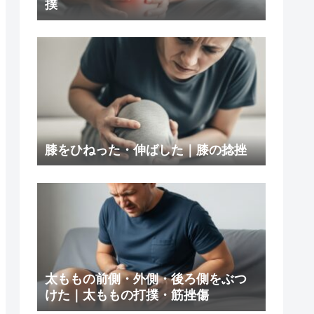
撲
膝をひねった・伸ばした｜膝の捻挫
太ももの前側・外側・後ろ側をぶつ
けた｜太ももの打撲・筋挫傷