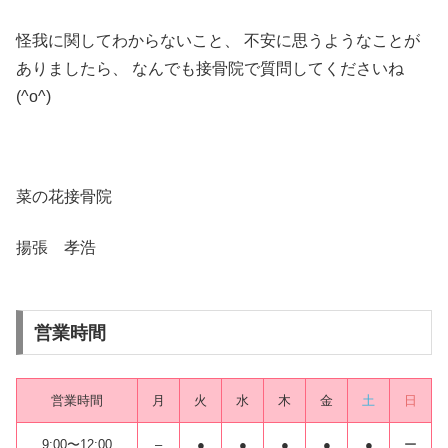
怪我に関してわからないこと、
不安に思うようなことが
ありましたら、
なんでも接骨院で質問してくださいね
(^o^)
菜の花接骨院
揚張 孝浩
営業時間
営業時間
月
火
水
木
金
土
日
9:00〜12:00
–
●
●
●
●
●
ー