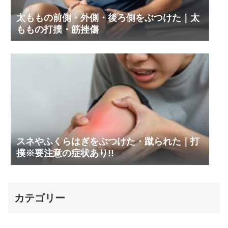
太ももの前側・外側・後ろ側をぶつけた｜太
ももの打撲・筋挫傷
スネやふくらはぎをぶつけた・蹴られた｜打
撲※要注意の症状あり!!
カテゴリー