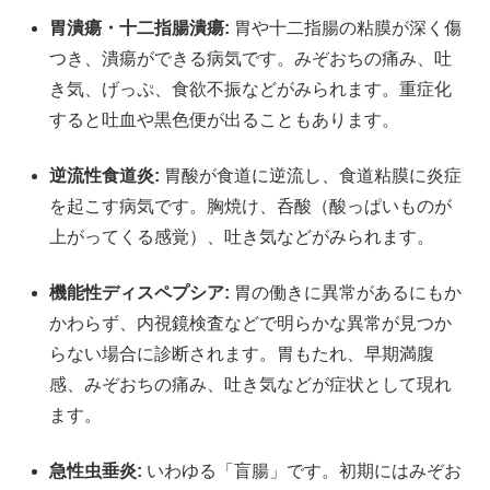
胃潰瘍・十二指腸潰瘍:
胃や十二指腸の粘膜が深く傷
つき、潰瘍ができる病気です。みぞおちの痛み、吐
き気、げっぷ、食欲不振などがみられます。重症化
すると吐血や黒色便が出ることもあります。
逆流性食道炎:
胃酸が食道に逆流し、食道粘膜に炎症
を起こす病気です。胸焼け、呑酸（酸っぱいものが
上がってくる感覚）、吐き気などがみられます。
機能性ディスペプシア:
胃の働きに異常があるにもか
かわらず、内視鏡検査などで明らかな異常が見つか
らない場合に診断されます。胃もたれ、早期満腹
感、みぞおちの痛み、吐き気などが症状として現れ
ます。
急性虫垂炎:
いわゆる「盲腸」です。初期にはみぞお