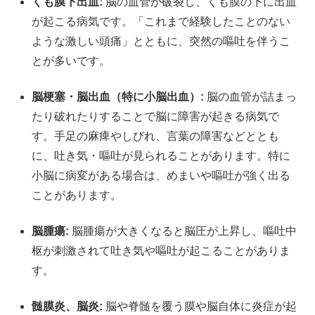
くも膜下出血:
脳の血管が破裂し、くも膜の下に出血
が起こる病気です。「これまで経験したことのない
ような激しい頭痛」とともに、突然の嘔吐を伴うこ
とが多いです。
脳梗塞・脳出血（特に小脳出血）:
脳の血管が詰まっ
たり破れたりすることで脳に障害が起きる病気で
す。手足の麻痺やしびれ、言葉の障害などととも
に、吐き気・嘔吐が見られることがあります。特に
小脳に病変がある場合は、めまいや嘔吐が強く出る
ことがあります。
脳腫瘍:
脳腫瘍が大きくなると脳圧が上昇し、嘔吐中
枢が刺激されて吐き気や嘔吐が起こることがありま
す。
髄膜炎、脳炎:
脳や脊髄を覆う膜や脳自体に炎症が起