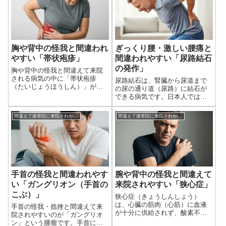
では無いのに、足の親指が痛
慢性関節リウマチは、自己免疫
い」と症状を訴え、間違えて来
性疾患になりますので、接骨院
院されるケースがあ...
では一切取り扱うこと...
胸や背中の怪我と間違われ
ぎっくり腰・激しい腰痛と
やすい「帯状疱疹」
間違われやすい「尿路結石
の発作」
胸や背中の怪我と間違えて来院
される病気の中に「帯状疱疹
尿路結石は、腎臓から尿道まで
（たいじょうほうしん）」があ
の尿の通り道（尿路）に結石が
ります。「急にズキズキし始め
できる病気です。日本人では一
たんですけど」「気づいたらピ
生のうちに約10%の人が経験す
リピリなったんだけど、何か痛
ると言われる、比較的ありふれ
間違えて接骨院に来院されやすい病気・怪我
間違えて接骨院に来院されやすい病気・怪我
めたかな？」とおっしゃりなが
た疾患です。接骨院にもぎっく
ら来院されるケースが多いで
り腰と間違えて、尿路結石の発
す。帯状疱疹の初期の...
作の患者さんが来院されること
があります。結...
手首の怪我と間違われやす
腕や背中の怪我と間違えて
い「ガングリオン（手首の
来院されやすい「狭心症」
こぶ）」
狭心症（きょうしんしょう）
は、心臓の筋肉（心筋）に血液
手首の怪我・捻挫と間違えて来
が十分に供給されず、酸素不足
院されやすいのが「ガングリオ
になることで胸の痛みなどの症
ン」という腫瘤です。手首にで