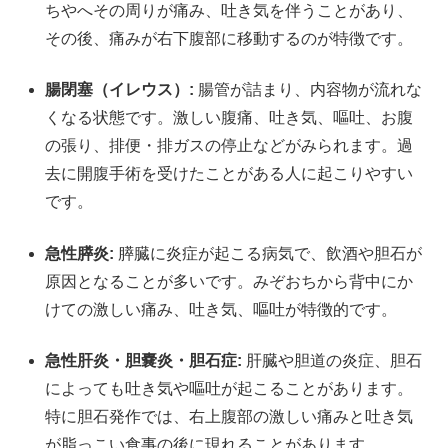
ちやへその周りが痛み、吐き気を伴うことがあり、
その後、痛みが右下腹部に移動するのが特徴です。
腸閉塞（イレウス）:
腸管が詰まり、内容物が流れな
くなる状態です。激しい腹痛、吐き気、嘔吐、お腹
の張り、排便・排ガスの停止などがみられます。過
去に開腹手術を受けたことがある人に起こりやすい
です。
急性膵炎:
膵臓に炎症が起こる病気で、飲酒や胆石が
原因となることが多いです。みぞおちから背中にか
けての激しい痛み、吐き気、嘔吐が特徴的です。
急性肝炎・胆嚢炎・胆石症:
肝臓や胆道の炎症、胆石
によっても吐き気や嘔吐が起こることがあります。
特に胆石発作では、右上腹部の激しい痛みと吐き気
が脂っこい食事の後に現れることがあります。