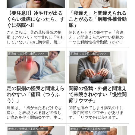
【要注意!!】冷や汗が出る
「寝違え」と間違えられる
くらい激痛になったら、す
ことがある「解離性椎骨動
ぐに病院へ!!
脈」
こんにちは、菜の花接骨院の揚
朝起きたときに発生する「寝違
張（アゲハリ）です!!もし「何も
え」と間違えられやすい病気の
していない」のに胸や肩、腕に
一つに解離性椎骨動脈（かいり
信じられないくらい激痛や冷や
せいついこつどうみゃく）とい
汗が出た場合は、接骨院ではな
うものがあります。首の中を通
間違えて接骨院に来院されやすい病気・怪我
間違えて接骨院に来院されやすい病気・怪我
くて循環器科を受診するように
っている細い血管に発生する重
してください。突然、何の前触
篤な病気です。当院でも過去に
れもなく、「冷や汗が出るくら
数例、寝違えと間違えた患者さ
い強い症状」...
んが来院されて、...
足の親指の怪我と間違えら
関節の怪我・外傷と間違え
れやすい「痛風（つうふ
て来院されやすい「慢性関
う）」
節リウマチ」
痛風は、「風が当たるだけでも
関節を痛めてしまう病気の中に
痛い」と表現されるほどの激し
「慢性関節リウマチ」がありま
い痛みを伴う関節炎です。主に
す。「リウマチは治せます
体内の尿酸値が高くなる「高尿
か？」と電話で質問されること
酸血症」が原因で発症します。
がありますが、接骨院ではリウ
間違えて接骨院に来院されやすい病気・怪我
間違えて接骨院に来院されやすい病気・怪我
患者さんでも「何もぶつけた訳
マチは治すことはできません。