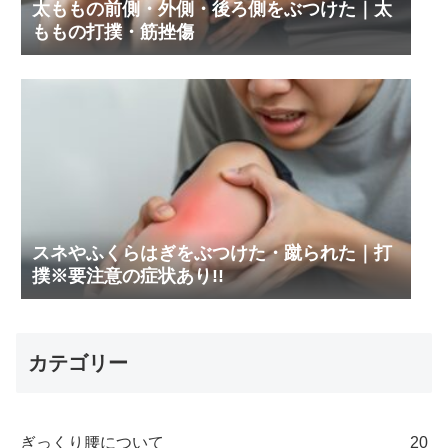
太ももの前側・外側・後ろ側をぶつけた｜太
ももの打撲・筋挫傷
スネやふくらはぎをぶつけた・蹴られた｜打
撲※要注意の症状あり!!
カテゴリー
ぎっくり腰について
20