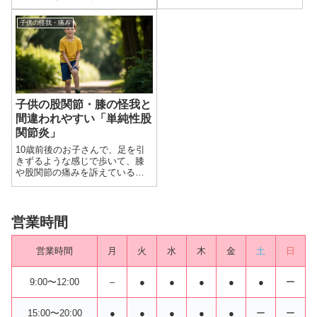
状が現れる病気です。これは、
きやすい「こぶ」のことです。
心臓に血液を送る冠動脈が動脈
僕自身、学生時代に手首にガン
子供の怪我・痛み
硬化などによって狭くなること
グリオンができたことがありま
が主な原因で起こります。接骨
す。柔道をやっているときに手
院にも狭心症の疑い...
首が引っかかる感じがして、手
首のところを見た...
子供の股関節・膝の怪我と
間違われやすい「単純性股
関節炎」
10歳前後のお子さんで、足を引
きずるような感じで歩いて、膝
や股関節の痛みを訴えている場
合、整形外科を受診するように
してください。「単純性股関節
炎（たんじゅんせんこかんせつ
えん）」と呼ばれる、足の病気
営業時間
があり、接骨院に膝や股関節の
怪我と間違えて...
営業時間
月
火
水
木
金
土
日
9:00〜12:00
–
●
●
●
●
●
ー
15:00〜20:00
●
●
●
●
●
ー
ー