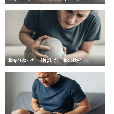
膝をひねった・伸ばした｜膝の捻挫