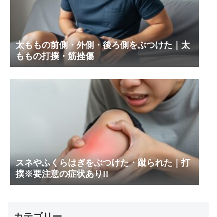
太ももの前側・外側・後ろ側をぶつけた｜太
ももの打撲・筋挫傷
スネやふくらはぎをぶつけた・蹴られた｜打
撲※要注意の症状あり!!
カテゴリー