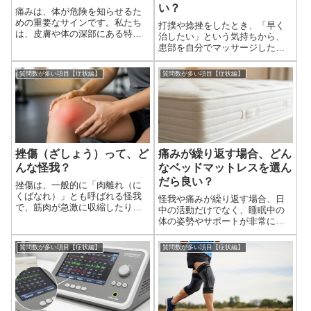
い？
痛みは、体が危険を知らせるた
めの重要なサインです。私たち
打撲や捻挫をしたとき、「早く
は、皮膚や体の深部にある特定
治したい」という気持ちから、
の神経が刺激されることで痛み
患部を自分でマッサージしたく
を感じます。このプロセスは、
なる方もいらっしゃるかもしれ
刺激の受容から脳での情報処理
ません。しかし、怪我の状況や
質問数が多い項目【症状編】
質問数が多い項目【症状編】
まで、複雑な経路をたどりま
時期によっては、マッサージが
す。簡単に言うと、「侵害刺激
逆効果になることがあります。
の発生」→「神経に...
怪我のセルフケアとして、自分
でマッサージはし...
挫傷（ざしょう）って、ど
痛みが繰り返す場合、どん
んな怪我？
なベッドマットレスを選ん
だら良い？
挫傷は、一般的に「肉離れ（に
くばなれ）」とも呼ばれる怪我
怪我や痛みが繰り返す場合、日
で、筋肉が急激に収縮したり、
中の活動だけでなく、睡眠中の
強く引き伸ばされたりすること
体の姿勢やサポートが非常に重
で、筋肉の繊維が損傷したり断
要になります。質の悪い睡眠環
裂したりする状態を指します。
境は、体の回復を妨げ、既存の
質問数が多い項目【症状編】
質問数が多い項目【症状編】
スポーツ中や急な動作の際に起
痛みを悪化させたり、新たな痛
こることが多く、太ももの裏
みを引き起こしたりする原因と
（ハムストリングス...
なるからです。ベッド選びは、
単なる寝具の選択...