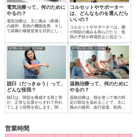
電気治療って、何のために
コルセットやサポーター
やるの？
は、どんなものを選んだら
いいの？
電気治療は、主に痛み（疼痛）
の緩和、筋肉の機能改善、そし
コルセットやサポーターは、腰
て組織の修復促進を目的として
や関節の痛みを和らげたり、怪
行われる理学療法の一つです。
我の予防や再発防止に役立つ便
医療機関や整骨院などで広く用
利なアイテムです。しかし、種
いられており、様々な種類の電
類が豊富で、どれを選べば良い
質問数が多い項目【症状編】
質問数が多い項目【症状編】
気刺激を用いて、体の内部に働
か迷ってしまうことも多いでし
きかけます。電気治療って、何
ょう。自分に合ったものを選ぶ
のためにやるの？...
ためには、使用目的、固定力、
素材、サイズなど...
脱臼（だっきゅう）って、
温熱治療って、何のために
どんな怪我？
やるの？
脱臼は、関節を構成する骨と骨
温熱治療は、熱を使って体の特
が、正常な位置からずれて外れ
定の部位を温めることで、主に
てしまう状態を指します。関節
痛みの緩和、血行促進、筋肉の
は、骨と骨が靭帯や関節包によ
弛緩、そして組織の柔軟性向上
ってつながり、スムーズに動く
を目的とする治療法です。医療
ようにできていますが、強い外
機関や整骨院、あるいは家庭で
力によってこの結合が一時的に
も手軽に行われ、様々な症状の
営業時間
失われてしまうのが脱臼です。
改善に役立てられています。温
関節が部分的にず...
熱治療って、何の...