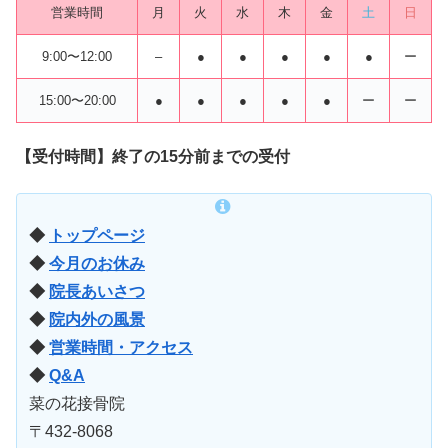
営業時間
月
火
水
木
金
土
日
9:00〜12:00
–
●
●
●
●
●
ー
15:00〜20:00
●
●
●
●
●
ー
ー
【受付時間】終了の15分前までの受付
◆
トップページ
◆
今月のお休み
◆
院長あいさつ
◆
院内外の風景
◆
営業時間・アクセス
◆
Q&A
菜の花接骨院
〒432-8068