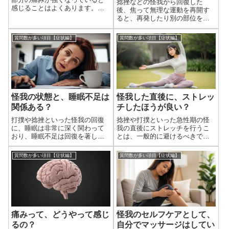
捻挫などの怪我から回復した
感じることはよくあります。こ
後、焦って無理な運動を再開す
れは、夜間の睡眠中に体の状態
ると、再発したり別の部位を痛
が変化し、痛みの感じ方に影響
めたりするリスクが高まりま
を与える複数の要因が重なるた
す。安全かつ効果的に運動能力
質問数が多い項目【症状編】
質問数が多い項目【症状編】
めです。主な理由としては、炎
を取り戻すためには、段階的に
症反応の変化、血行の変化、姿
負荷を上げていくことが非常に
勢による圧迫、そ...
重要です。自分の体の状態に合
わせて慎重に進めまし...
怪我の状態と、睡眠不足は
怪我した直後に、ストレッ
関係ある？
チしたほうが良い？
打撲や捻挫といった怪我の回復
捻挫や打撲といった急性期の怪
に、睡眠は非常に深く関わって
我の直後にストレッチを行うこ
おり、睡眠不足は回復を著しく
とは、一般的に避けるべきで
遅らせる可能性があります。睡
す。怪我の直後は患部で炎症が
眠は単なる休息ではなく、体が
起きている状態であり、ストレ
質問数が多い項目【症状編】
質問数が多い項目【症状編】
組織を修復し、炎症を抑え、免
ッチをすることで炎症を悪化さ
疫機能を高めるための重要な時
せたり、組織の損傷をさらに広
間です。睡眠不足自体を改善す
げてしまう可能性があります。
るのは難しいこと...
捻挫や打撲などの怪...
痛みって、どうやって感じ
怪我のセルフケアとして、
るの？
自分でマッサージはしてい