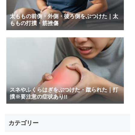
太ももの前側・外側・後ろ側をぶつけた｜太
ももの打撲・筋挫傷
スネやふくらはぎをぶつけた・蹴られた｜打
撲※要注意の症状あり!!
カテゴリー