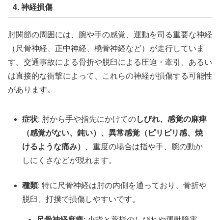
4. 神経損傷
肘関節の周囲には、腕や手の感覚、運動を司る重要な神経
（尺骨神経、正中神経、橈骨神経など）が走行していま
す。交通事故による骨折や脱臼による圧迫・牽引、あるい
は直接的な衝撃によって、これらの神経が損傷する可能性
があります。
症状
: 肘から手や指先にかけての
しびれ、感覚の麻痺
（感覚がない、鈍い）、異常感覚（ピリピリ感、焼
けるような痛み）
、重度の場合は指や手、腕の動か
しにくさなどが現れます。
種類
: 特に尺骨神経は肘の内側を通っており、骨折や
脱臼、打撲で損傷しやすいです。
尺骨神経麻痺
: 小指と薬指のしびれや運動障害。