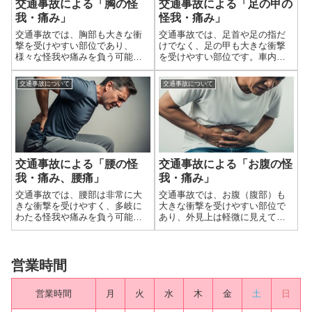
交通事故による「胸の怪
交通事故による「足の甲の
我・痛み」
怪我・痛み」
交通事故では、胸部も大きな衝
交通事故では、足首や足の指だ
撃を受けやすい部位であり、
けでなく、足の甲も大きな衝撃
様々な怪我や痛みを負う可能性
を受けやすい部位です。車内で
があります。特に、正面衝突で
の急ブレーキによる踏み込み、
は、ハンドルやダッシュボー
ダッシュボードへの衝突、歩行
交通事故について
交通事故について
ド、あるいはシートベルトによ
中や自転車・バイクでの事故に
る直接的な衝撃が胸部に加わる
よる直接的な圧迫やねじれな
ことで、肋骨や胸骨、さらには
ど、様々な状況で足の甲に過度
その奥にある肺や心臓...
な負担がかかり、深...
交通事故による「腰の怪
交通事故による「お腹の怪
我・痛み、腰痛」
我・痛み」
交通事故では、腰部は非常に大
交通事故では、お腹（腹部）も
きな衝撃を受けやすく、多岐に
大きな衝撃を受けやすい部位で
わたる怪我や痛みを負う可能性
あり、外見上は軽微に見えて
があります。特に、追突事故で
も、内臓に重篤な損傷を負って
は、体が前方に投げ出され、シ
いる可能性があります。特に、
ートベルトで上半身が固定され
シートベルトによる圧迫、ハン
た状態で、腰部から頭部にかけ
ドルやダッシュボードへの衝
営業時間
て「むち打ち」のような強い衝
突、あるいは側面衝突による直
撃を受けることが...
接的な衝撃などで、腹...
営業時間
月
火
水
木
金
土
日