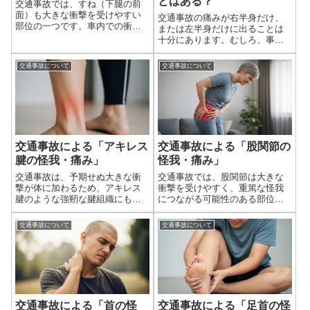
とはある？
交通事故では、すね（下腿の前
面）も大きな衝撃を受けやすい
交通事故の痛みが右半身だけ、
部位の一つです。車内での衝
または左半身だけに出ることは
突、歩行中や自転車・バイクで
十分にあります。むしろ、事故
の事故による直接的な衝撃、あ
の状況や衝撃の受け方によって
るいはシートベルトによる圧迫
は、体の一部分に偏って症状が
交通事故について
交通事故について
など、様々な状況で、すねの骨
現れることの方が自然な場合も
（脛骨）や周囲の筋肉、神経、
多いです。交通事故の痛みが、
血管に過度な負担が...
右半身だけ・左半身だけに出る
ことはある？痛み...
交通事故による「アキレス
交通事故による「股関節の
腱の怪我・痛み」
怪我・痛み」
交通事故は、予期せぬ大きな衝
交通事故では、股関節は大きな
撃が体に加わるため、アキレス
衝撃を受けやすく、重篤な怪我
腱のような強靭な腱組織にも重
につながる可能性のある部位で
篤な損傷を引き起こす可能性が
す。特に、車の衝突時にシート
あります。アキレス腱は、ふく
ベルトで体が固定された状態で
交通事故について
交通事故について
らはぎの筋肉（下腿三頭筋）と
膝がダッシュボードに強く打ち
踵の骨（踵骨）をつなぐ、人体
付けられる「ダッシュボード損
で最も太く強靭な腱であり、歩
傷」や、側面からの衝突による
く、走る、跳ぶと...
骨盤への直接的な...
交通事故による「首の怪
交通事故による「足首の怪