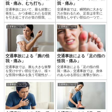
我・痛み、むち打ち」
我・痛み」
交通事故において、最も頻繁に
交通事故では、瞬間的に大きな
発生し、かつ多岐にわたる症状
力が加わるため、足首は非常に
を引き起こすのが首の怪我、い
怪我をしやすい部位の一つで
わゆる「むち打ち症」です。特
す。車内での衝突、急ブレーキ
に、後方からの追突事故では、
による踏み込み、歩行者や自転
交通事故について
交通事故について
体が前方に押し出され、その反
車の巻き込み事故など、様々な
動で首が強くS字状にしなるよう
状況で足首に過度な負担がかか
な動きをすることで、頸椎（首
り、深刻な怪我につながること
の骨）やその周...
があります。足首の...
交通事故による「腕の怪
交通事故による「足の指の
我・痛み」
怪我・痛み」
交通事故では、腕も大きな衝撃
交通事故による「足の指の怪
を受けやすい部位であり、様々
我・痛み」交通事故では、身体
な怪我や痛みを負う可能性があ
のあらゆる部位に衝撃が加わる
ります。特に、衝突時にハンド
可能性がありますが、特に足の
ルを握りしめていたり、体を支
指は、車内での衝突、歩行中の
交通事故について
交通事故について
えようと手をついたりする際、
事故での巻き込み、あるいはバ
あるいは車外に投げ出される衝
イク事故での直接的な衝撃など
撃などで、腕の骨や関節、筋
により、様々な怪我や痛みを負
肉、神経、血管に過...
いやすい部位です。...