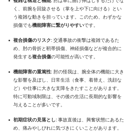
複雑な構造と機能
: 肘は単に曲げ伸ばしするだけでな
く、前腕を回旋させる（掌を上や下に向ける）とい
う複雑な動きを担っています。このため、わずかな
損傷でも
機能障害に繋がりやすい
です。
複合損傷のリスク
: 交通事故の衝撃は複雑であるた
め、肘の骨折と靭帯損傷、神経損傷などが複合的に
発生する
複合損傷
の可能性が高いです。
機能障害の重篤性
: 肘の怪我は、腕全体の機能に大き
な影響を及ぼし、日常生活（食事、着替え、洗顔な
ど）や仕事に大きな支障をきたすことがあります。
特に可動域制限は、その後の生活に長期的な影響を
与えることが多いです。
初期症状の見落とし
: 事故直後は、興奮状態にあるた
め、痛みやしびれに気づきにくいことがあります。