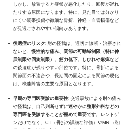
しかし、放置すると症状が悪化したり、回復が遅れ
たりする原因になります。特に、見た目では分かり
にくい靭帯損傷や微細な骨折、神経・血管損傷など
が見過ごされやすい傾向があります。
後遺症のリスク
: 肘の怪我は、適切に診断・治療され
ないと、
慢性的な痛み、関節の可動域制限（特に伸
展制限や回旋制限）、筋力低下、しびれや麻痺
など
の後遺症が残りやすい部位です。特に、骨折による
関節面の不適合や、長期間の固定による関節の硬化
は、機能障害の主要な原因となります。
早期の専門医受診の重要性
: 交通事故による肘の痛み
や怪我は、自己判断せずに
速やかに整形外科などの
専門医を受診することが極めて重要です
。レントゲ
ンだけでなく、CT（骨折の詳細な評価）やMRI（靭