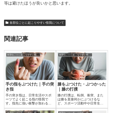
等は避けたほうが良いかと思います。
各部位ごとに起こりやすい怪我について
関連記事
各部位ごとに起こりやすい怪我について
各部位ごとに起こりやすい怪我について
手の指をぶつけた｜手の突
膝をぶつけた・ぶつかった
き指
｜膝の打撲
手の突き指は、日常生活やスポ
膝の打撲は、転倒、衝突、また
ーツでよく起こる指の怪我で
は膝を直接何かにぶつけるな
す。指先に強い衝撃が加わるこ
ど、スポーツ活動中や日常生活
とで発生し、軽いものから骨折
で非常によく発生する怪我で
や脱臼を伴う重症なものまで
す。骨が比較的皮膚の表面に近
各部位ごとに起こりやすい怪我について
各部位ごとに起こりやすい怪我について