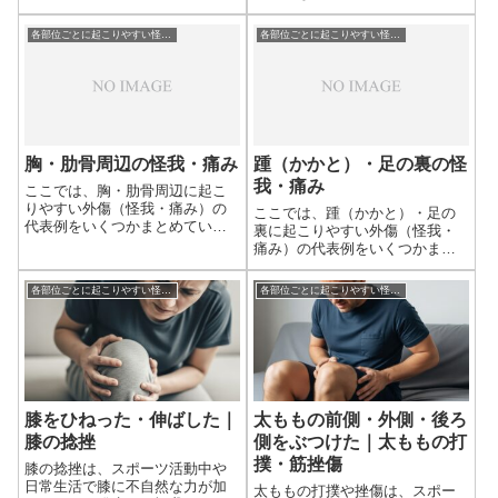
す。グキッと首をひねってしま
方向転換などでふくらはぎの筋
うことで、筋肉や関節組織にダ
肉が過度に伸ばされたり、急激
各部位ごとに起こりやすい怪我について
各部位ごとに起こりやすい怪我について
メージが入ってしまいます。筋
に収縮したりすることで起こり
肉や関節組織が、ある程度、ぐ
ます。その場にしゃがみ込んで
いっと伸ばされる...
しまうほどの激痛を伴うことも
あり、適切な初期対...
胸・肋骨周辺の怪我・痛み
踵（かかと）・足の裏の怪
我・痛み
ここでは、胸・肋骨周辺に起こ
りやすい外傷（怪我・痛み）の
ここでは、踵（かかと）・足の
代表例をいくつかまとめていき
裏に起こりやすい外傷（怪我・
たいと思います。脇腹・肋骨の
痛み）の代表例をいくつかまと
ねんざゴルフスイングや野球の
めていきたいと思います。ふく
スイングを行ったり、ものを急
らはぎの筋肉・関節組織の筋違
各部位ごとに起こりやすい怪我について
各部位ごとに起こりやすい怪我について
に持ち上げたりするときに脇腹
いかかとには、ふくらはぎの筋
から肋骨のところを痛めること
肉がくっついています。ふくら
があります。グキ...
はぎは、ジャンプの着地のとき
や走るときに足を...
膝をひねった・伸ばした｜
太ももの前側・外側・後ろ
膝の捻挫
側をぶつけた｜太ももの打
撲・筋挫傷
膝の捻挫は、スポーツ活動中や
日常生活で膝に不自然な力が加
太ももの打撲や挫傷は、スポー