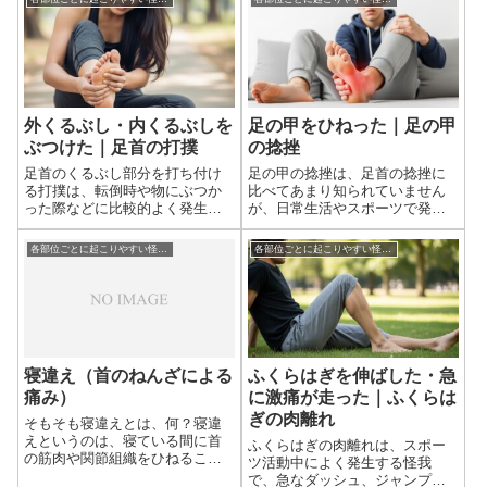
様々です。単なる「指を突いた
い位置にあるため、強い痛みや
だけ」と軽視されがちですが、
腫れを伴いやすいです。また、
適切な処置をしないと、指の変
膝関節は複雑な構造を持つた
形や機能障害といった...
め、単なる打撲に留まら...
外くるぶし・内くるぶしを
足の甲をひねった｜足の甲
ぶつけた｜足首の打撲
の捻挫
足首のくるぶし部分を打ち付け
足の甲の捻挫は、足首の捻挫に
る打撲は、転倒時や物にぶつか
比べてあまり知られていません
った際などに比較的よく発生す
が、日常生活やスポーツで発生
る怪我です。捻挫とは異なり、
することのある怪我です。足の
直接的な外力によって組織が損
甲は多くの小さな骨と靭帯が複
各部位ごとに起こりやすい怪我について
各部位ごとに起こりやすい怪我について
傷するもので、見た目以上に骨
雑に組み合わさっているため、
折や他の深刻な損傷を併発して
正しい理解と適切な初期対応が
いる可能性があるため、注意が
非常に重要になります。足の甲
必要です。外くる...
の捻挫についてど...
寝違え（首のねんざによる
ふくらはぎを伸ばした・急
痛み）
に激痛が走った｜ふくらは
ぎの肉離れ
そもそも寝違えとは、何？寝違
えというのは、寝ている間に首
ふくらはぎの肉離れは、スポー
の筋肉や関節組織をひねること
ツ活動中によく発生する怪我
で発生する首のねんざの一種で
で、急なダッシュ、ジャンプ、