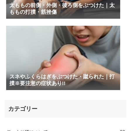
太ももの前側・外側・後ろ側をぶつけた｜太
ももの打撲・筋挫傷
スネやふくらはぎをぶつけた・蹴られた｜打
撲※要注意の症状あり!!
カテゴリー