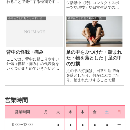
わることで発生する怪我です。
ツ活動中（特にコンタクトスポ
足首の捻挫と同様に靭帯損傷が
ーツや球技）や日常生活での転
主ですが、膝関節は非常に複雑
倒、衝突などでよく発生する怪
な構造を持つため、損傷部位や
我です。太ももの筋肉は非常に
各部位ごとに起こりやすい怪我について
各部位ごとに起こりやすい怪我について
程度によっては、単なる捻挫で
大きく、出血量も多いため、適
は済まず、重篤な機能障害や手
切な初期対応をしないと腫れや
術が必要となる場...
痛みが長引いたり、重篤な合併
症を引き起こした...
背中の怪我・痛み
足の甲をぶつけた・踏まれ
た・物を落とした｜足の甲
ここでは、背中に起こりやすい
の打撲
外傷（怪我・痛み）の代表例を
いくつかまとめていきたいと思
足の甲の打撲は、日常生活で物
います。ぎっくり背中背中の怪
を落としたり、何かにぶつけた
我で代表的なのがぎっくり背中
り、踏まれたりすることで起こ
です。ぎっくり腰という言葉は
る、比較的よくある怪我です。
聞いたことがあるかと思います
捻挫とは異なり、直接的な外力
が、ぎっくり背中というものも
によって組織が損傷するもの
存在します。重た...
で、適切な初期対応が回復を早
営業時間
めるために重要です。足の甲の
打撲についてどんな...
営業時間
月
火
水
木
金
土
日
9:00〜12:00
–
●
●
●
●
●
ー