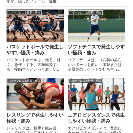
すが、誤ったフォーム、過度な
動です。瞬発的なダッシュ、急
重量設定、不十分なウォームア
停止、方向転換、そして繰り返
ップ、休息不足などが原因で
スポーツによる怪我・痛み
スポーツによる怪我・痛み
し行われるスイング動作が特徴
様々な外傷や怪我が発生する可
で、身体の様々な部位に大きな
能性があります。特に、オーバ
負担がかかります。...
ーユース（使いすぎ）による慢
性的な痛みや、急性...
バスケットボールで発生し
ソフトテニスで発生しやす
やすい怪我・痛み
い怪我・痛み
バスケットボールは、走る、跳
ソフトテニスは、ゴム製の柔ら
ぶ、急停止する、方向転換す
かいボールを使い、木製または
る、接触するといった激しい動
金属製のラケットで打ち合う球
きが多いスポーツです。そのた
技です。シングルスとダブルス
め、様々な外傷や怪我が発生し
があり、コートを走り回るフッ
スポーツによる怪我・痛み
スポーツによる怪我・痛み
やすい特性があります。特に、
トワーク、ジャンプ、そして繰
下半身の怪我が多い傾向にあり
り返し行われるスイング動作が
ます。バスケットボールに関す
特徴です。そのため、膝、足首
る怪我の情報をまと...
といった下肢の関...
レスリングで発生しやすい
エアロビクスダンスで発生
怪我・痛み
しやすい怪我・痛み
レスリングは、相手と組み合
エアロビクスダンスは、音楽に
い、投げたり、抑え込んだりし
合わせて様々なステップや動き