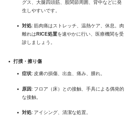
グス、大腿四頭筋、股関節周囲、背中などに発
生しやすいです。
対処
: 筋肉痛はストレッチ、温熱ケア、休息。肉
離れは
RICE処置
を速やかに行い、医療機関を受
診しましょう。
打撲・擦り傷
症状
: 皮膚の損傷、出血、痛み、腫れ。
原因
: フロア（床）との接触、手具による偶発的
な接触。
対処
: アイシング、清潔な処置。