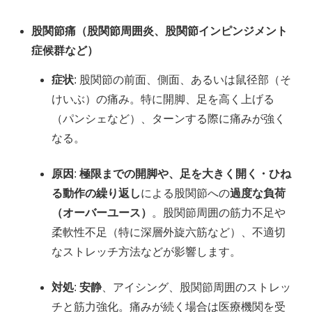
股関節痛（股関節周囲炎、股関節インピンジメント
症候群など）
症状
: 股関節の前面、側面、あるいは鼠径部（そ
けいぶ）の痛み。特に開脚、足を高く上げる
（パンシェなど）、ターンする際に痛みが強く
なる。
原因
:
極限までの開脚や、足を大きく開く・ひね
る動作の繰り返し
による股関節への
過度な負荷
（オーバーユース）
。股関節周囲の筋力不足や
柔軟性不足（特に深層外旋六筋など）、不適切
なストレッチ方法などが影響します。
対処
:
安静
、アイシング、股関節周囲のストレッ
チと筋力強化。痛みが続く場合は医療機関を受