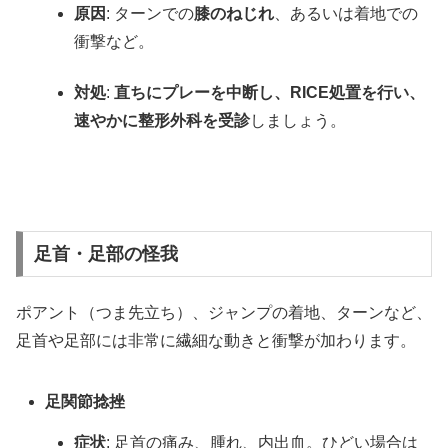
原因
: ターンでの
膝のねじれ
、あるいは着地での
衝撃など。
対処
:
直ちにプレーを中断し、RICE処置を行い、
速やかに整形外科を受診
しましょう。
足首・足部の怪我
ポアント（つま先立ち）、ジャンプの着地、ターンなど、
足首や足部には非常に繊細な動きと衝撃が加わります。
足関節捻挫
症状
: 足首の痛み、腫れ、内出血。ひどい場合は