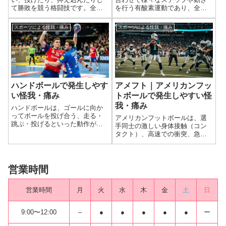
て勝敗を競う格闘技です。全身
を行う有酸素運動であり、全身
を使った激しいコンタクト、関
運動として人気があります。し
節の極め技、投げ技、そして受
かし、跳ぶ、着地する、方向転
スポーツによる怪我・痛み
スポーツによる怪我・痛み
け身やマットへの着地が伴うた
換する、腕を振り回すといった
め、肩、肘、膝、足首といった
動作が繰り返されるため、身体
全身の関節や、首、腰、耳に、
には大きな負荷がかかります。
脱臼、骨折、靭帯損...
特に、足首や膝と...
ハンドボールで発生しやす
アメフト｜アメリカンフッ
い怪我・痛み
トボールで発生しやすい怪
我・痛み
ハンドボールは、ゴールに向か
ってボールを投げ合う、走る・
アメリカンフットボールは、選
跳ぶ・投げるといった動作が連
手同士の激しい身体接触（コン
続し、さらに選手間の激しい接
タクト）、高速での衝突、急激
触（コンタクト）も伴う、非常
な方向転換、高所からの着地な
にダイナミックなスポーツで
ど、非常に多くの要素が絡み合
す。そのため、全身にわたって
う激しいスポーツです。そのた
様々な怪我のリスクがありま
め、他のスポーツと比べても怪
営業時間
す。特に、膝の靭帯損...
我の発生率が非常に高く、特に
膝の靭帯損傷、脳...
営業時間
月
火
水
木
金
土
日
9:00〜12:00
–
●
●
●
●
●
ー