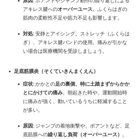
原因
: ポアントやジャンプ動作の繰り返しによる
アキレス腱への
オーバーユース
。ふくらはぎの
筋肉の柔軟性不足や筋力不足も影響します。
対処
: 安静とアイシング。ストレッチ（ふくらは
ぎ）、アキレス腱バンドの使用。痛みが引かな
い場合は医療機関を受診しましょう。
足底筋膜炎（そくていきんまくえん）
症状
: かかとの
足の裏側、特に土踏まずからかか
とにかけての痛み
。朝起きた時や、運動開始時
に痛みが強く、動いているうちに軽減すること
が多い。
原因
: ジャンプの着地衝撃や、ポアントなど、足
底筋膜への
繰り返し負荷（オーバーユース）
。