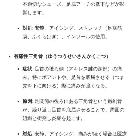
不適切なシューズ、足底アーチの低下などが影
響します。
対処
:
安静
、アイシング、ストレッチ（足底筋
膜、ふくらはぎ）、インソールの使用。
有痛性三角骨（ゆうつうせいさんかくこつ）
症状
: 足首の後ろ側（アキレス腱の深部）の痛
み。特にポアントや、足首を底屈させる（つま
先を下に向ける）際に痛みが強くなる。
原因
: 足関節の後ろにある三角骨という過剰骨
が、繰り返し足首を底屈させることで、周囲の
組織と衝突し炎症を起こす。
対処
: 安静、アイシング。痛みが続く場合は医療