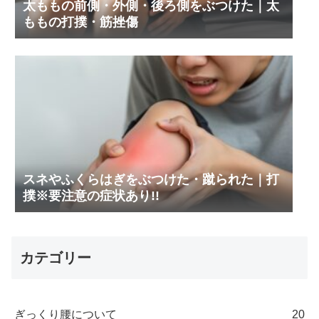
太ももの前側・外側・後ろ側をぶつけた｜太
ももの打撲・筋挫傷
スネやふくらはぎをぶつけた・蹴られた｜打
撲※要注意の症状あり!!
カテゴリー
ぎっくり腰について
20