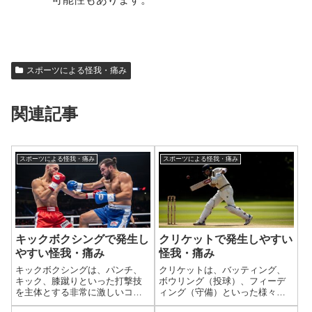
スポーツによる怪我・痛み
関連記事
スポーツによる怪我・痛み
スポーツによる怪我・痛み
キックボクシングで発生し
クリケットで発生しやすい
やすい怪我・痛み
怪我・痛み
キックボクシングは、パンチ、
クリケットは、バッティング、
キック、膝蹴りといった打撃技
ボウリング（投球）、フィーデ
を主体とする非常に激しいコン
ィング（守備）といった様々な
タクトスポーツです。そのた
動作が組み合わさったスポーツ