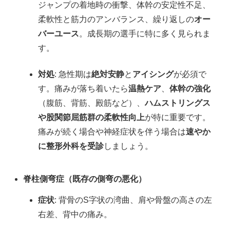
ジャンプの着地時の衝撃、体幹の安定性不足、
柔軟性と筋力のアンバランス、繰り返しの
オー
バーユース
。成長期の選手に特に多く見られま
す。
対処
: 急性期は
絶対安静
と
アイシング
が必須で
す。痛みが落ち着いたら
温熱ケア
、
体幹の強化
（腹筋、背筋、殿筋など）、
ハムストリングス
や股関節屈筋群の柔軟性向上
が特に重要です。
痛みが続く場合や神経症状を伴う場合は
速やか
に整形外科を受診
しましょう。
脊柱側弯症（既存の側弯の悪化）
症状
: 背骨のS字状の湾曲、肩や骨盤の高さの左
右差、背中の痛み。