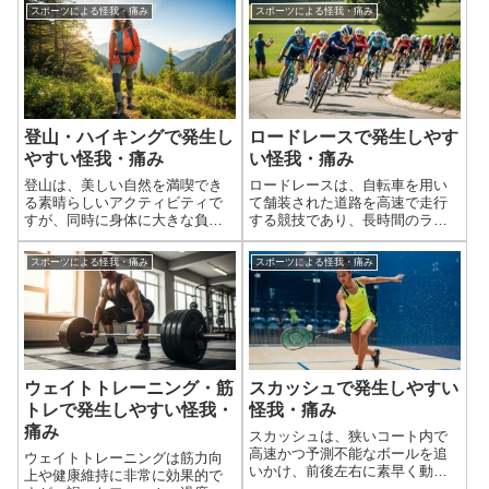
め、選手間の直接的なコンタク
であり、長時間にわたるプレー
スポーツによる怪我・痛み
スポーツによる怪我・痛み
トや、打撃による衝撃が頻繁に
や、瞬間的な爆発的な動き、そ
発生し、重篤な怪我のリスクが
して固いボール（クリケットボ
高い競技です。特に、頭部・顔
ール）の高速移動を伴います。
面への打撃による脳...
そのため、オーバ...
登山・ハイキングで発生し
ロードレースで発生しやす
やすい怪我・痛み
い怪我・痛み
登山は、美しい自然を満喫でき
ロードレースは、自転車を用い
る素晴らしいアクティビティで
て舗装された道路を高速で走行
すが、同時に身体に大きな負担
する競技であり、長時間のライ
がかかり、様々な怪我や痛みの
ディングと高強度なペダリング
リスクを伴います。不整地での
が特徴です。そのため、特定の
スポーツによる怪我・痛み
スポーツによる怪我・痛み
歩行、長時間にわたる運動、荷
部位への繰り返し負荷によるオ
物の重さ、そして天候の変化な
ーバーユース障害が非常に多く
どが複合的に影響し、特に膝、
見られます。また、集団走行や
足首といった下肢...
高速走行に伴う落...
ウェイトトレーニング・筋
スカッシュで発生しやすい
トレで発生しやすい怪我・
怪我・痛み
痛み
スカッシュは、狭いコート内で
高速かつ予測不能なボールを追
ウェイトトレーニングは筋力向
いかけ、前後左右に素早く動
上や健康維持に非常に効果的で
く、非常に運動量の多い全身運