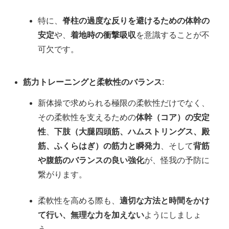
特に、
脊柱の過度な反りを避けるための体幹の
安定
や、
着地時の衝撃吸収
を意識することが不
可欠です。
筋力トレーニングと柔軟性のバランス
:
新体操で求められる極限の柔軟性だけでなく、
その柔軟性を支えるための
体幹（コア）の安定
性
、
下肢（大腿四頭筋、ハムストリングス、殿
筋、ふくらはぎ）の筋力と瞬発力
、そして
背筋
や腹筋のバランスの良い強化
が、怪我の予防に
繋がります。
柔軟性を高める際も、
適切な方法と時間をかけ
て行い、無理な力を加えない
ようにしましょ