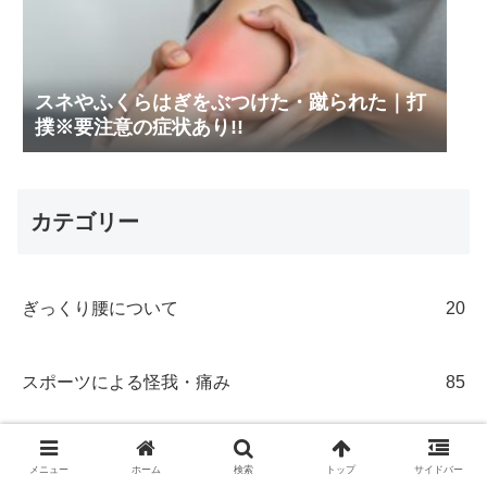
スネやふくらはぎをぶつけた・蹴られた｜打
撲※要注意の症状あり!!
カテゴリー
ぎっくり腰について
20
スポーツによる怪我・痛み
85
交通事故について
30
メニュー
ホーム
検索
トップ
サイドバー