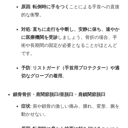
原因
:
転倒時に手をつく
ことによる手首への直接
的な衝撃。
対処
:
直ちに走行を中断し、安静に保ち、速やか
に医療機関を受診
しましょう。骨折の場合、手
術や長期間の固定が必要となることがほとんど
です。
予防
:
リストガード（手首用プロテクター）や適
切なグローブの着用
。
鎖骨骨折・肩関節脱臼/亜脱臼・肩鎖関節脱臼
症状
: 肩や鎖骨の激しい痛み、腫れ、変形、腕を
動かせない。