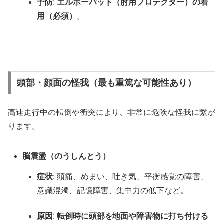
予防
:
エルボーパッド（肘用プロテクター）の着
用（必須）
。
頭部・顔面の怪我（最も重篤な可能性あり）
高速走行中の転倒や衝突により、非常に危険な怪我に繋が
ります。
脳震盪（のうしんとう）
症状
: 頭痛、めまい、吐き気、平衡感覚の障害、
意識混濁、記憶障害、集中力の低下など。
原因
:
転倒時に頭部を地面や障害物に打ち付ける