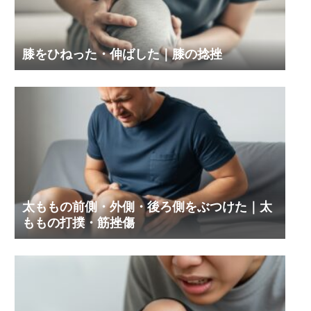
膝をひねった・伸ばした｜膝の捻挫
太ももの前側・外側・後ろ側をぶつけた｜太
ももの打撲・筋挫傷