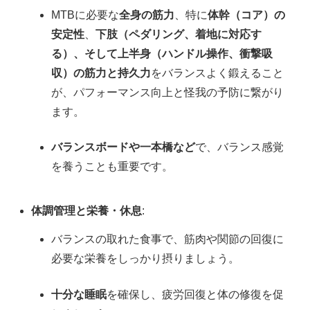
MTBに必要な
全身の筋力
、特に
体幹（コア）の
安定性
、
下肢（ペダリング、着地に対応す
る）、そして上半身（ハンドル操作、衝撃吸
収）の筋力と持久力
をバランスよく鍛えること
が、パフォーマンス向上と怪我の予防に繋がり
ます。
バランスボードや一本橋など
で、バランス感覚
を養うことも重要です。
体調管理と栄養・休息
:
バランスの取れた食事で、筋肉や関節の回復に
必要な栄養をしっかり摂りましょう。
十分な睡眠
を確保し、疲労回復と体の修復を促