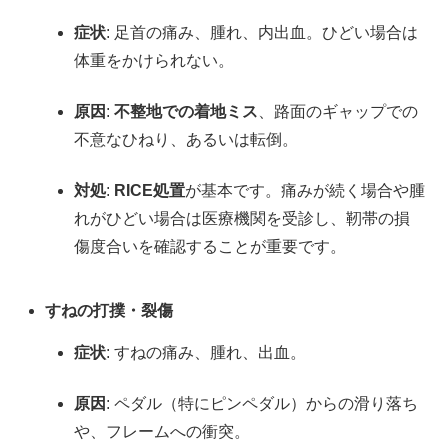
症状
: 足首の痛み、腫れ、内出血。ひどい場合は
体重をかけられない。
原因
:
不整地での着地ミス
、路面のギャップでの
不意なひねり、あるいは転倒。
対処
:
RICE処置
が基本です。痛みが続く場合や腫
れがひどい場合は医療機関を受診し、靭帯の損
傷度合いを確認することが重要です。
すねの打撲・裂傷
症状
: すねの痛み、腫れ、出血。
原因
: ペダル（特にピンペダル）からの滑り落ち
や、フレームへの衝突。