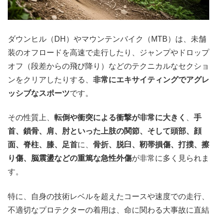
ダウンヒル（DH）やマウンテンバイク（MTB）は、未舗
装のオフロードを高速で走行したり、ジャンプやドロップ
オフ（段差からの飛び降り）などのテクニカルなセクショ
ンをクリアしたりする、
非常にエキサイティングでアグレ
ッシブなスポーツ
です。
その性質上、
転倒や衝突による衝撃が非常に大きく
、
手
首、鎖骨、肩、肘といった上肢の関節、そして頭部、顔
面、脊柱、膝、足首
に、
骨折、脱臼、靭帯損傷、打撲、擦
り傷、脳震盪などの重篤な急性外傷
が非常に多く見られま
す。
特に、自身の技術レベルを超えたコースや速度での走行、
不適切なプロテクターの着用は、命に関わる大事故に直結