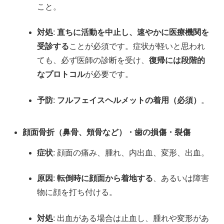
こと。
対処
:
直ちに活動を中止し、速やかに医療機関を
受診する
ことが必須です。症状が軽いと思われ
ても、必ず医師の診断を受け、
復帰には段階的
なプロトコル
が必要です。
予防
:
フルフェイスヘルメットの着用（必須）
。
顔面骨折（鼻骨、頬骨など）・歯の損傷・裂傷
症状
: 顔面の痛み、腫れ、内出血、変形、出血。
原因
:
転倒時に顔面から着地する
、あるいは障害
物に顔を打ち付ける。
対処
: 出血がある場合は止血し、腫れや変形があ