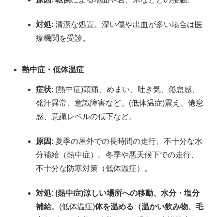
対処
: 清潔な処置。深い傷や出血が多い場合は医
療機関を受診。
熱中症・低体温症
症状
: (熱中症)頭痛、めまい、吐き気、倦怠感、
発汗異常、意識障害など。(低体温症)震え、倦怠
感、意識レベルの低下など。
原因
: 夏季の屋外での長時間の走行、不十分な水
分補給（熱中症）。冬季や悪天候下での走行、
不十分な防寒対策（低体温症）。
対処
:
(熱中症)涼しい場所への移動、水分・塩分
補給
。(低体温症)
体を温める（温かい飲み物、毛