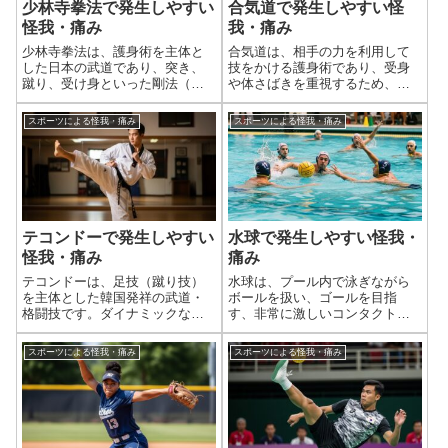
少林寺拳法で発生しやすい
合気道で発生しやすい怪
怪我・痛み
我・痛み
少林寺拳法は、護身術を主体と
合気道は、相手の力を利用して
した日本の武道であり、突き、
技をかける護身術であり、受身
蹴り、受け身といった剛法（打
や体さばきを重視するため、他
撃系）と、投げ技、関節技、固
の格闘技と比べて比較的安全な
め技といった柔法（組技系）を
武道とされています。しかし、
スポーツによる怪我・痛み
スポーツによる怪我・痛み
組み合わせた総合的な修練を行
それでも関節への過度な負荷、
います。そのため、練習内容に
不適切な受身、転倒、そして稽
よっては打撃による衝撃や、関
古中の偶発的な接触などによ
節への無理な負荷...
り、様々な外傷や怪...
テコンドーで発生しやすい
水球で発生しやすい怪我・
怪我・痛み
痛み
テコンドーは、足技（蹴り技）
水球は、プール内で泳ぎながら
を主体とした韓国発祥の武道・
ボールを扱い、ゴールを目指
格闘技です。ダイナミックな蹴
す、非常に激しいコンタクトス
り技、素早いステップ、そして
ポーツです。シュートやパス、
相手選手とのコンタクト（接
相手とのボールの奪い合い、攻
スポーツによる怪我・痛み
スポーツによる怪我・痛み
触）が特徴で、全身に高い負荷
防中の身体接触など、陸上競技
がかかります。特に、足首、
とは異なる水の抵抗や浮力を利
膝、股関節といった下肢の関節
用した独特の動きが多いため、
や、腰、そして頭部、...
水球特有の怪我や痛...