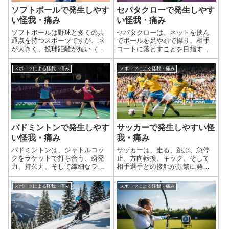
ソフトボールで発生しやす
セパタクローで発生しやす
い怪我・痛み
い怪我・痛み
ソフトボールは野球と多くの共
セパタクローは、ネットを挟ん
通点を持つスポーツですが、球
でボールを足や頭で操り、相手
が大きく、投球距離が短い（ピ
コートに落とすことを目指す、
ッチャーズマウンドからホーム
非常にアクロバティックで瞬発
ベースまでが短い）、ベース間
性を要するスポーツです。高所
スポーツによる怪我・痛み
スポーツによる怪我・痛み
の距離が短い、アンダースロー
からのキック、跳び蹴り、アタ
投球、そして塁が固定されてい
ック、そして着地時の衝撃な
る（野球は塁が外れる）といっ
ど、全身、特に下半身に極限的
た特性から、野球...
な負荷がかかります...
バドミントンで発生しやす
サッカーで発生しやすい怪
い怪我・痛み
我・痛み
バドミントンは、シャトルコッ
サッカーは、走る、跳ぶ、急停
クをラケットで打ち合う、瞬発
止、方向転換、キック、そして
力、持久力、そして繊細なラケ
相手選手との接触が頻繁に発生
ットワークが求められるスポー
する、非常に激しいスポーツで
ツです。コート内を素早く動き
す。これらの動作が繰り返され
スポーツによる怪我・痛み
スポーツによる怪我・痛み
回り、ジャンプ、急停止、急加
ることや、不意な接触、着地の
速、そして繰り返し行われるス
失敗などによって、様々な外傷
マッシュやクリアなどのスイン
や怪我が発生しやすい特性があ
グ動作が全身に大...
ります。特に、下...