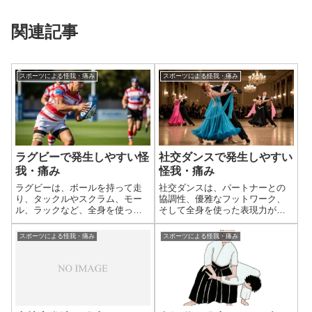
関連記事
スポーツによる怪我・痛み
スポーツによる怪我・痛み
ラグビーで発生しやすい怪
社交ダンスで発生しやすい
我・痛み
怪我・痛み
ラグビーは、ボールを持って走
社交ダンスは、パートナーとの
り、タックルやスクラム、モー
協調性、優雅なフットワーク、
ル、ラックなど、全身を使った
そして全身を使った表現力が求
激しいコンタクト（身体接触）
められるダンスです。複雑なス
が特徴のスポーツです。選手同
テップ、繰り返し行われるター
スポーツによる怪我・痛み
スポーツによる怪我・痛み
士が高速で衝突したり、地面に
ンやライズ＆フォール（昇降運
倒れたりする場面が多いため、
動）、そしてパートナーとの体
重篤な急性外傷のリスクが非常
重移動やバランスは、身体の
に高い競技です。...
様々な部位に負担を...