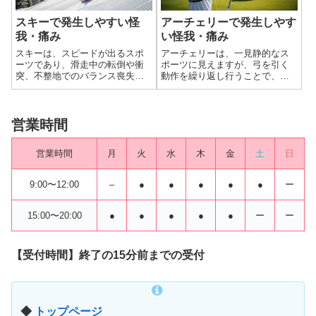
スキーで発生しやすい怪
アーチェリーで発生しやす
我・痛み
い怪我・痛み
スキーは、スピードが出るスポ
アーチェリーは、一見静的なス
ーツであり、滑走中の転倒や衝
ポーツに見えますが、弓を引く
突、不整地でのバランス喪失な
動作を繰り返し行うことで、特
ど、様々な要因で外傷や怪我が
定の部位に繰り返し負荷がかか
発生しやすい特性があります。
る（オーバーユース）ため、
特に、下半身の怪我が圧倒的に
様々な怪我や痛みを発生しやす
多く、中でも膝の靭帯損傷は重
い競技です。特に、弓を引く側
営業時間
症化しやすく、スキーヤーにと
の肩、背中、そして弓を保持す
って最も注意すべ...
る側の腕や肩に負担...
営業時間
月
火
水
木
金
土
日
9:00〜12:00
–
●
●
●
●
●
ー
15:00〜20:00
●
●
●
●
●
ー
ー
【受付時間】終了の15分前までの受付
◆
トップページ