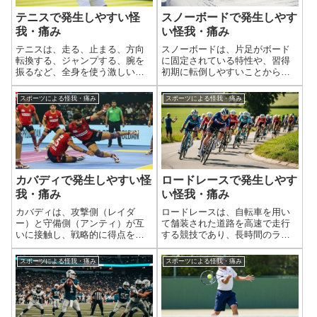
テニスで発生しやすい怪
スノーボードで発生しやす
我・痛み
い怪我・痛み
テニスは、走る、止まる、方向
スノーボードは、片足がボード
転換する、ジャンプする、腕を
に固定されている特性や、習得
振るなど、全身を使う激しいス
初期に転倒しやすいことから、
ポーツです。これらの動作が繰
スキーとは異なる、あるいはよ
り返されることで、特定の部位
り頻繁に発生する怪我の傾向が
スポーツによる怪我・痛み
スポーツによる怪我・痛み
に負担がかかりやすく、様々な
あります。特に手首の骨折、肩
外傷や怪我が発生します。特
の脱臼、そして頭部の打撲がス
に、肩、肘、手首などの上半身
ノーボーダーに多い怪我として
や、膝、足首などの...
知られています。...
カバディで発生しやすい怪
ロードレースで発生しやす
我・痛み
い怪我・痛み
カバディは、攻撃側（レイダ
ロードレースは、自転車を用い
ー）と守備側（アンティ）が互
て舗装された道路を高速で走行
いに接触し、戦略的に得点を奪
する競技であり、長時間のライ
い合う激しいコンタクトスポー
ディングと高強度なペダリング
ツです。走る、跳ぶ、急停止、
が特徴です。そのため、特定の
スポーツによる怪我・痛み
スポーツによる怪我・痛み
方向転換、タックル、ホールド
部位への繰り返し負荷によるオ
（捕獲）、引きずり合いといっ
ーバーユース障害が非常に多く
た、瞬間的な加速と減速、強力
見られます。また、集団走行や
な身体接触が連続し...
高速走行に伴う落...