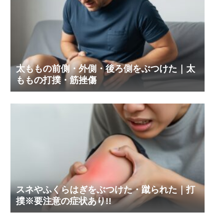
太ももの前側・外側・後ろ側をぶつけた｜太
ももの打撲・筋挫傷
スネやふくらはぎをぶつけた・蹴られた｜打
撲※要注意の症状あり!!