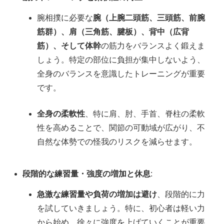
腕相撲に必要な
腕（上腕二頭筋、三頭筋、前腕
筋群）、肩（三角筋、腱板）、背中（広背
筋）、そして体幹
の筋力をバランスよく鍛えま
しょう。特定の部位に負担が集中しないよう、
全身のバランスを意識したトレーニングが重要
です。
全身の柔軟性
、特に肩、肘、手首、脊柱の柔軟
性を高めることで、関節の可動域が広がり、不
自然な体勢での怪我のリスクを減らせます。
段階的な練習量・強度の増加と休息
:
急激な練習量や負荷の増加は避け
、段階的に力
を試していきましょう。特に、初心者は軽い力
から始め、徐々に強度を上げていくことが重要