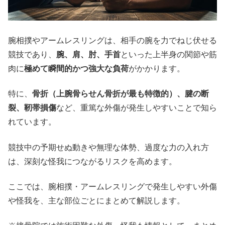
腕相撲やアームレスリングは、相手の腕を力でねじ伏せる
競技であり、
腕、肩、肘、手首
といった上半身の関節や筋
肉に
極めて瞬間的かつ強大な負荷
がかかります。
特に、
骨折（上腕骨らせん骨折が最も特徴的）、腱の断
裂、靭帯損傷
など、重篤な外傷が発生しやすいことで知ら
れています。
競技中の予期せぬ動きや無理な体勢、過度な力の入れ方
は、深刻な怪我につながるリスクを高めます。
ここでは、腕相撲・アームレスリングで発生しやすい外傷
や怪我を、主な部位ごとにまとめて解説します。