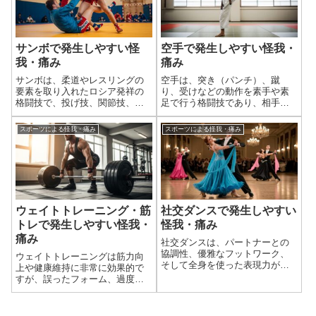
節への無理な負荷...
ンプや着地による下...
サンボで発生しやすい怪
空手で発生しやすい怪我・
我・痛み
痛み
サンボは、柔道やレスリングの
空手は、突き（パンチ）、蹴
要素を取り入れたロシア発祥の
り、受けなどの動作を素手や素
格闘技で、投げ技、関節技、固
足で行う格闘技であり、相手と
め技、そして一部の競技形式で
の組手（スパーリング）や形
は打撃技も含まれる非常に実践
（型）の練習を通じて、全身に
スポーツによる怪我・痛み
スポーツによる怪我・痛み
的で激しいコンタクトスポーツ
様々な外傷や怪我が発生しやす
です。相手を制圧することを目
いスポーツです。特に、手足の
的とするため、選手間の直接的
指や関節、そして打撃による打
なコンタクトや、...
撲や骨折が特徴的です...
ウェイトトレーニング・筋
社交ダンスで発生しやすい
トレで発生しやすい怪我・
怪我・痛み
痛み
社交ダンスは、パートナーとの
協調性、優雅なフットワーク、
ウェイトトレーニングは筋力向
そして全身を使った表現力が求
上や健康維持に非常に効果的で
められるダンスです。複雑なス
すが、誤ったフォーム、過度な
テップ、繰り返し行われるター
重量設定、不十分なウォームア
ンやライズ＆フォール（昇降運
ップ、休息不足などが原因で
動）、そしてパートナーとの体
様々な外傷や怪我が発生する可