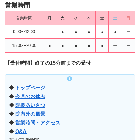
重移動やバランスは、身体の
能性があります。特に、オーバ
営業時間
様々な部位に負担を...
ーユース（使いすぎ）による慢
性的な痛みや、急性...
営業時間
月
火
水
木
金
土
日
9:00〜12:00
–
●
●
●
●
●
ー
15:00〜20:00
●
●
●
●
●
ー
ー
【受付時間】終了の15分前までの受付
◆
トップページ
◆
今月のお休み
◆
院長あいさつ
◆
院内外の風景
◆
営業時間・アクセス
◆
Q&A