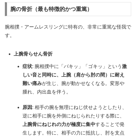
腕の骨折（最も特徴的かつ重篤）
腕相撲・アームレスリングに特有の、非常に重篤な怪我で
す。
上腕骨らせん骨折
症状
: 腕相撲中に「バキッ」「ゴキッ」という
激
しい音と同時に、上腕（肩から肘の間）に耐え
難い痛み
が生じ、腕が動かせなくなる。変形や
腫れ、内出血を伴う。
原因
: 相手の腕を無理にねじ伏せようとしたり、
逆に相手に腕を外側にねじられたりする際に、
上腕骨にねじれの力が極度に集中
することで発
生します。特に、相手の力に抵抗し、肘を支点