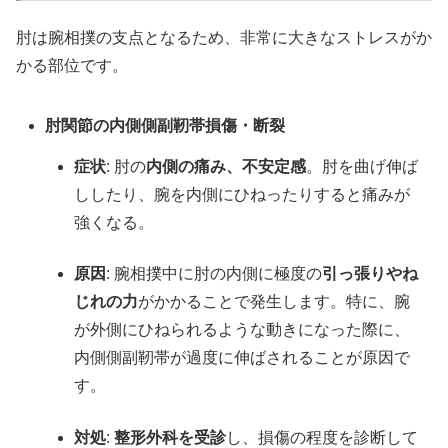
肘は腕相撲の支点となるため、非常に大きなストレスがか
かる部位です。
肘関節の内側側副靭帯損傷・断裂
症状
: 肘の
内側の痛み、不安定感
。肘を曲げ伸ば
ししたり、腕を内側にひねったりすると痛みが
強くなる。
原因
: 腕相撲中に肘の内側に極度の
引っ張りやね
じれの力
がかかることで発生します。特に、腕
が外側にひねられるような動きになった際に、
内側側副靭帯が過度に伸ばされることが原因で
す。
対処
:
整形外科を受診
し、損傷の程度を診断して