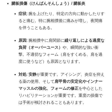
腱板損傷（けんばんそんしょう）/ 腱板炎
症状
: 腕を上げたり、特定の方向に動かしたりす
ると痛む。特に腕相撲後に痛みが増し、夜間痛
を伴うこともある。
原因
: 腕相撲中に肩関節に
繰り返しによる過度な
負荷（オーバーユース）
や、瞬間的な強い衝
撃。不適切なフォーム（肩をすくめる、肩を過
度に使うなど）も原因となります。
対処
:
安静
が重要です。アイシング、炎症を抑え
る薬の使用、そして
肩甲骨の安定化やインナー
マッスルの強化、フォームの修正
を中心とした
リハビリテーションが重要です。重度の損傷で
は手術が検討されることもあります。