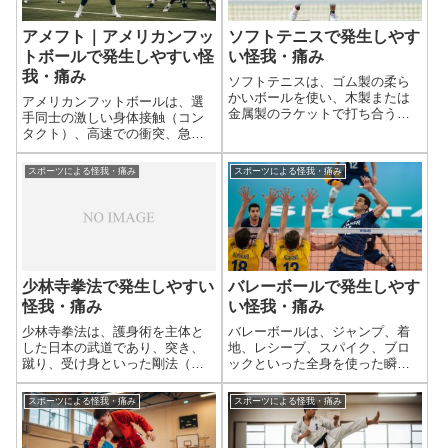
アメフト｜アメリカンフッ
ソフトテニスで発生しやす
トボールで発生しやすい怪
い怪我・痛み
我・痛み
ソフトテニスは、ゴム製の柔ら
かいボールを使い、木製または
アメリカンフットボールは、選
金属製のラケットで打ち合う球
手同士の激しい身体接触（コン
技です。シングルスとダブルス
タクト）、高速での衝突、急激
があり、コートを走り回るフッ
な方向転換、高所からの着地な
トワーク、ジャンプ、そして繰
ど、非常に多くの要素が絡み合
スポーツによる怪我・痛み
スポーツによる怪我・痛み
り返し行われるスイング動作が
う激しいスポーツです。そのた
特徴です。そのため、膝、足首
め、他のスポーツと比べても怪
といった下肢の関...
我の発生率が非常に高く、特に
膝の靭帯損傷、脳...
少林寺拳法で発生しやすい
バレーボールで発生しやす
怪我・痛み
い怪我・痛み
少林寺拳法は、護身術を主体と
バレーボールは、ジャンプ、着
した日本の武道であり、突き、
地、レシーブ、スパイク、ブロ
蹴り、受け身といった剛法（打
ックといった全身を使った瞬発
撃系）と、投げ技、関節技、固
的な動作が多いスポーツです。
め技といった柔法（組技系）を
これらの繰り返しや、急激な動
スポーツによる怪我・痛み
スポーツによる怪我・痛み
組み合わせた総合的な修練を行
き、相手との接触によって、
います。そのため、練習内容に
様々な外傷や怪我が発生しやす
よっては打撃による衝撃や、関
い特性があります。特に、ジャ