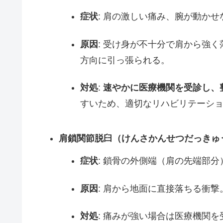
症状
: 肩の激しい痛み、腕が動か
原因
: 受け身が不十分で肩から強
方向に引っ張られる。
対処
:
速やかに医療機関を受診し、
すいため、適切なリハビリテーシ
肩鎖関節脱臼（けんさかんせつだっきゅ
症状
: 鎖骨の外側端（肩の先端部
原因
: 肩から地面に直接落ちる衝撃
対処
: 痛みが強い場合は医療機関