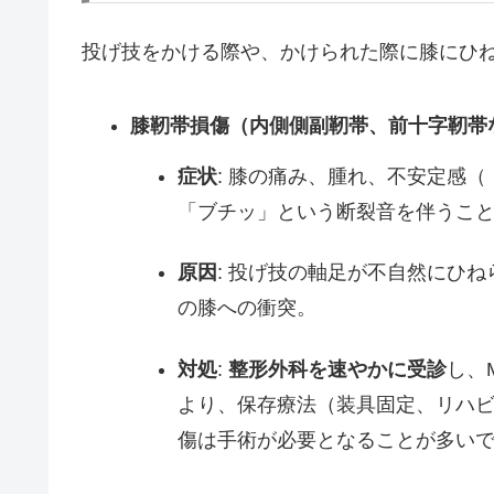
投げ技をかける際や、かけられた際に膝にひ
膝靭帯損傷（内側側副靭帯、前十字靭帯
症状
: 膝の痛み、腫れ、不安定感
「ブチッ」という断裂音を伴うこ
原因
: 投げ技の軸足が不自然にひ
の膝への衝突。
対処
:
整形外科を速やかに受診
し、
より、保存療法（装具固定、リハ
傷は手術が必要となることが多い