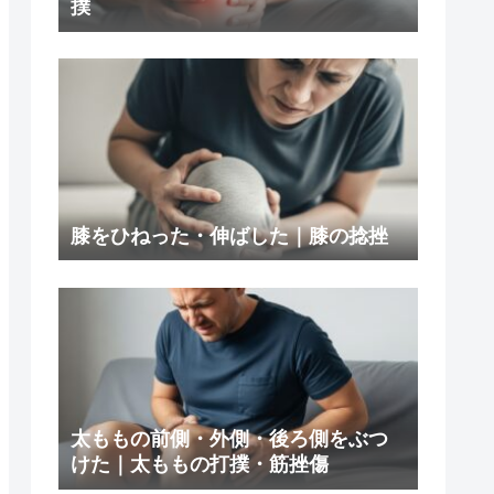
撲
膝をひねった・伸ばした｜膝の捻挫
太ももの前側・外側・後ろ側をぶつ
けた｜太ももの打撲・筋挫傷