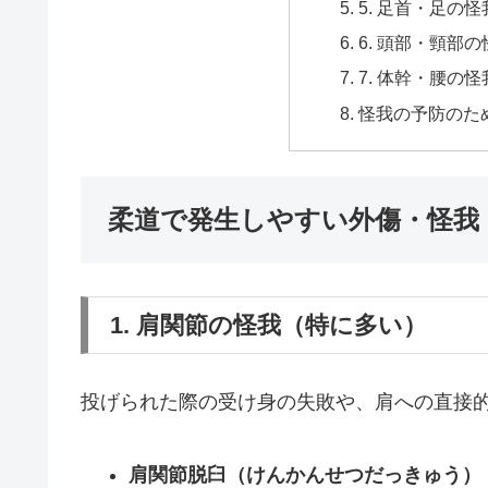
5. 足首・足の怪
6. 頭部・頸部
7. 体幹・腰の怪
怪我の予防のた
柔道で発生しやすい外傷・怪我
1. 肩関節の怪我（特に多い）
投げられた際の受け身の失敗や、肩への直接
肩関節脱臼（けんかんせつだっきゅう）