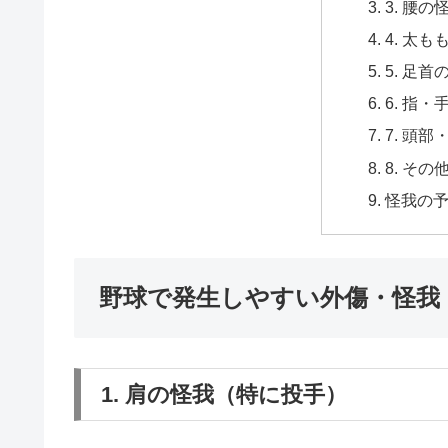
3. 腰の
4. 太
5. 足首
6. 指
7. 頭
8. その
怪我の
野球で発生しやすい外傷・怪我
1. 肩の怪我（特に投手）