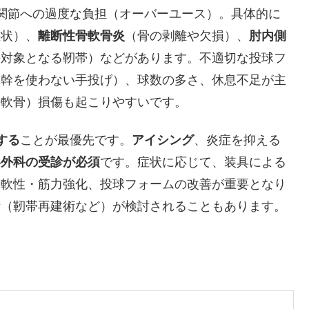
肘関節への過度な負担（オーバーユース）。具体的に
症状）、
離断性骨軟骨炎
（骨の剥離や欠損）、
肘内側
の対象となる靭帯）などがあります。不適切な投球フ
体幹を使わない手投げ）、球数の多さ、休息不足が主
長軟骨）損傷も起こりやすいです。
する
ことが最優先です。
アイシング
、炎症を抑える
形外科の受診が必須
です。症状に応じて、装具による
柔軟性・筋力強化、投球フォームの改善が重要となり
術（靭帯再建術など）が検討されることもあります。