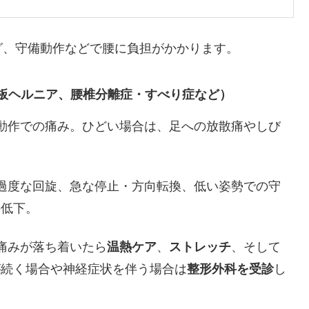
グ、守備動作などで腰に負担がかかります。
板ヘルニア、腰椎分離症・すべり症など）
の動作での痛み。ひどい場合は、足への放散痛やしび
の過度な回旋、急な停止・方向転換、低い姿勢での守
の低下。
痛みが落ち着いたら
温熱ケア
、
ストレッチ
、そして
が続く場合や神経症状を伴う場合は
整形外科を受診
し