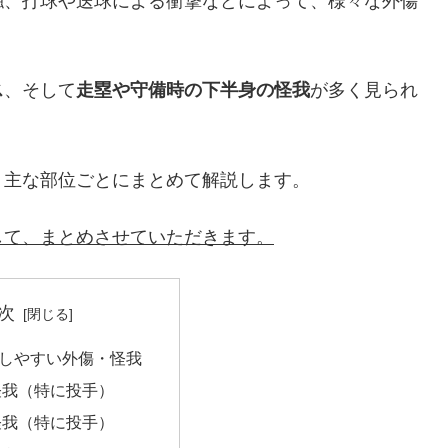
触、打球や送球による衝撃などによって、様々な外傷
ス
、そして
走塁や守備時の下半身の怪我
が多く見られ
、主な部位ごとにまとめて解説します。
して、まとめさせていただきます。
次
しやすい外傷・怪我
の怪我（特に投手）
の怪我（特に投手）