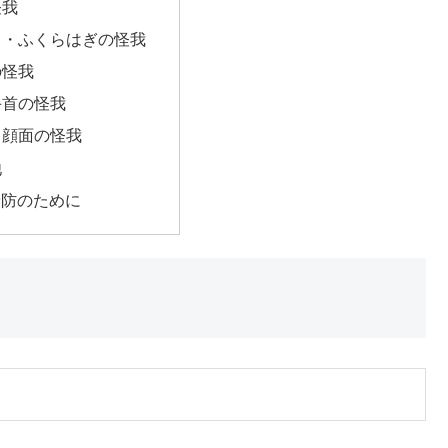
怪我
もも・ふくらはぎの怪我
の怪我
・手首の怪我
部・顔面の怪我
他
予防のために