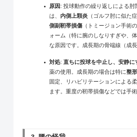
原因
: 投球動作の繰り返しによる
は、
内側上顆炎
（ゴルフ肘に似た
側副靭帯損傷
（トミージョン手術
ォーム（特に腕のしなりすぎや、
な原因です。成長期の骨端線（成
対処
:
直ちに投球を中止し、安静に
薬の使用。成長期の場合は特に
整
固定、リハビリテーションによる
ます。重度の靭帯損傷などでは手
3. 腰の怪我