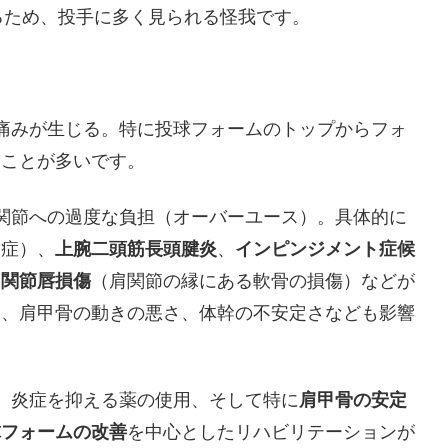
るため、投手に多く見られる怪我です。
の痛みが生じる。特に投球フォームのトップからフォ
ることが多いです。
肩関節への過度な負担（オーバーユース）。具体的に
炎症）、
上腕二頭筋長頭腱炎
、
インピンジメント症候
、
関節唇損傷
（肩関節の縁にある軟骨の損傷）などが
ム、肩甲骨の動きの悪さ、体幹の不安定さなども影響
、炎症を抑える薬の使用、そして特に
肩甲骨の安定
球フォームの改善
を中心としたリハビリテーションが