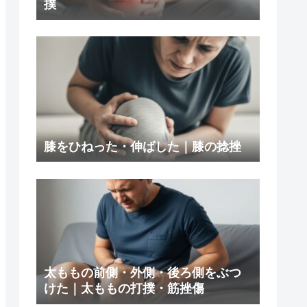
撲
膝をひねった・伸ばした｜膝の捻挫
太ももの前側・外側・後ろ側をぶつ
けた｜太ももの打撲・筋挫傷