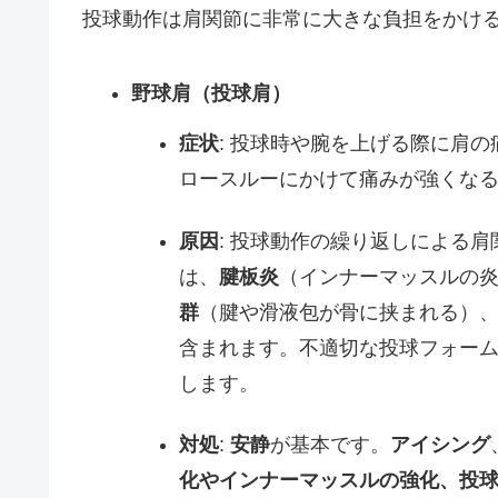
投球動作は肩関節に非常に大きな負担をかけ
野球肩（投球肩）
症状
: 投球時や腕を上げる際に肩
ロースルーにかけて痛みが強くな
原因
: 投球動作の繰り返しによる
は、
腱板炎
（インナーマッスルの
群
（腱や滑液包が骨に挟まれる）
含まれます。不適切な投球フォー
します。
対処
:
安静
が基本です。
アイシング
化やインナーマッスルの強化、投