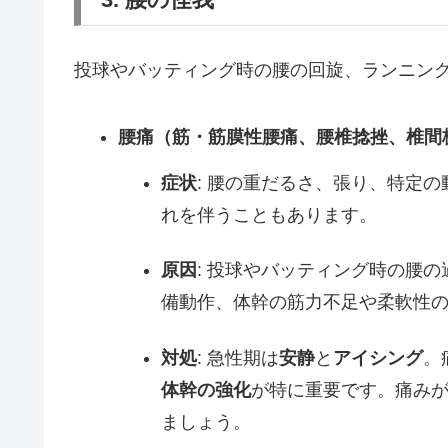
投球やバッティング時の腰の回旋、ランニン
腰痛（筋・筋膜性腰痛、腰椎捻挫、椎間
症状
: 腰の重だるさ、張り、特定
れを伴うこともあります。
原因
: 投球やバッティング時の腰
備動作、体幹の筋力不足や柔軟性
対処
: 急性期は
安静
と
アイシング
。
体幹の強化
が特に重要です。痛み
ましょう。