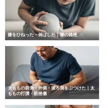
膝をひねった・伸ばした｜膝の捻挫
太ももの前側・外側・後ろ側をぶつけた｜太
ももの打撲・筋挫傷