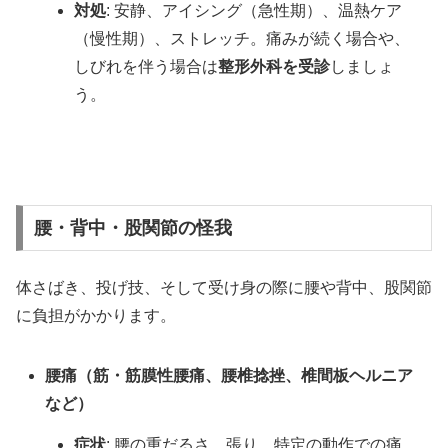
対処
: 安静、アイシング（急性期）、温熱ケア
（慢性期）、ストレッチ。痛みが続く場合や、
しびれを伴う場合は
整形外科を受診
しましょ
う。
腰・背中・股関節の怪我
体さばき、投げ技、そして受け身の際に腰や背中、股関節
に負担がかかります。
腰痛（筋・筋膜性腰痛、腰椎捻挫、椎間板ヘルニア
など）
症状
: 腰の重だるさ、張り、特定の動作での痛