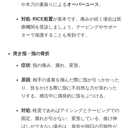
や木刀の素振りによる
オーバーユース
。
対処
:
RICE処置
が基本です。痛みが続く場合は医
療機関を受診しましょう。テーピングやサポー
ターで保護することも有効です。
突き指・指の骨折
症状
: 指の痛み、腫れ、変形。
原因
: 相手の道着を掴んだ際に指が引っかかった
り、技をかける際に指に不自然な力が加わった
りする。稽古中に偶発的に指をぶつける。
対処
: 軽度であればアイシングとテーピングでの
固定。腫れが引かない、変形している、曲げ伸
ばしができない場合は、骨折や脱臼の可能性が