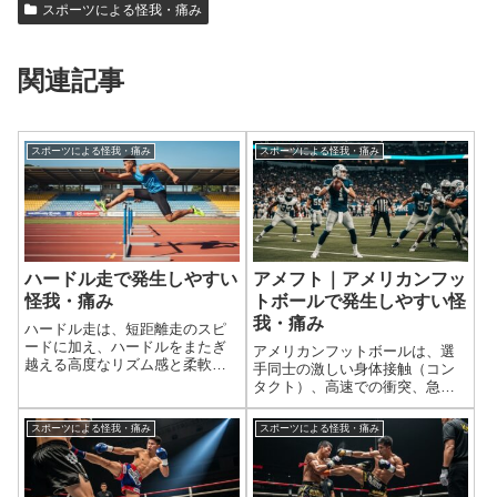
スポーツによる怪我・痛み
関連記事
スポーツによる怪我・痛み
スポーツによる怪我・痛み
ハードル走で発生しやすい
アメフト｜アメリカンフッ
怪我・痛み
トボールで発生しやすい怪
我・痛み
ハードル走は、短距離走のスピ
ードに加え、ハードルをまたぎ
アメリカンフットボールは、選
越える高度なリズム感と柔軟
手同士の激しい身体接触（コン
性、そして全身の協調性が求め
タクト）、高速での衝突、急激
られる陸上競技です。ハードル
な方向転換、高所からの着地な
を越える際の股関節の大きな可
ど、非常に多くの要素が絡み合
スポーツによる怪我・痛み
スポーツによる怪我・痛み
動域、着地時の衝撃、そして急
う激しいスポーツです。そのた
激な加速と減速が身体に大きな
め、他のスポーツと比べても怪
負担をかけます。そ...
我の発生率が非常に高く、特に
膝の靭帯損傷、脳...