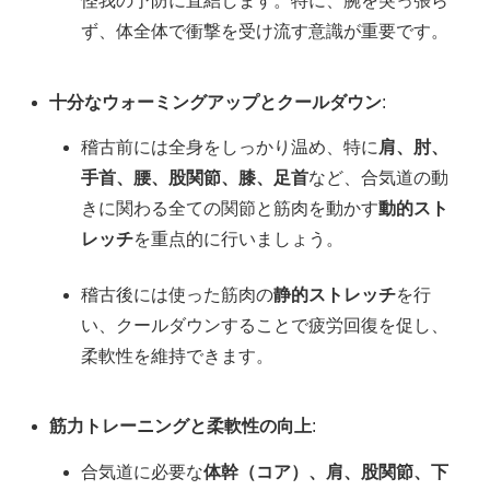
怪我の予防に直結します。特に、腕を突っ張ら
ず、体全体で衝撃を受け流す意識が重要です。
十分なウォーミングアップとクールダウン
:
稽古前には全身をしっかり温め、特に
肩、肘、
手首、腰、股関節、膝、足首
など、合気道の動
きに関わる全ての関節と筋肉を動かす
動的スト
レッチ
を重点的に行いましょう。
稽古後には使った筋肉の
静的ストレッチ
を行
い、クールダウンすることで疲労回復を促し、
柔軟性を維持できます。
筋力トレーニングと柔軟性の向上
:
合気道に必要な
体幹（コア）、肩、股関節、下