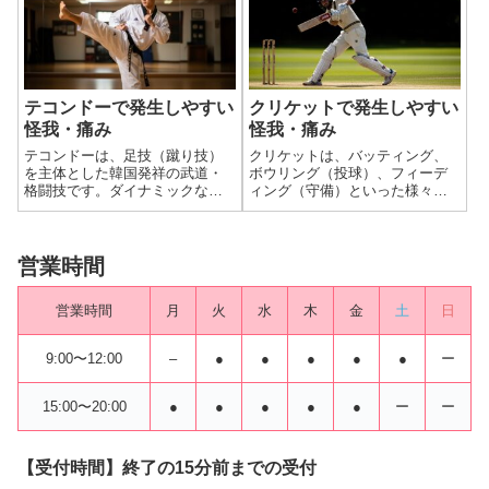
ン、フロアワーク、アクロバテ
動）、そしてパートナーとの体
ィックな動きなど、多様な動き
重移動やバランスは、身体の
が含まれるため、...
様々な部位に負担を...
テコンドーで発生しやすい
クリケットで発生しやすい
怪我・痛み
怪我・痛み
テコンドーは、足技（蹴り技）
クリケットは、バッティング、
を主体とした韓国発祥の武道・
ボウリング（投球）、フィーデ
格闘技です。ダイナミックな蹴
ィング（守備）といった様々な
り技、素早いステップ、そして
動作が組み合わさったスポーツ
相手選手とのコンタクト（接
であり、長時間にわたるプレー
触）が特徴で、全身に高い負荷
や、瞬間的な爆発的な動き、そ
がかかります。特に、足首、
して固いボール（クリケットボ
営業時間
膝、股関節といった下肢の関節
ール）の高速移動を伴います。
や、腰、そして頭部、...
そのため、オーバ...
営業時間
月
火
水
木
金
土
日
9:00〜12:00
–
●
●
●
●
●
ー
15:00〜20:00
●
●
●
●
●
ー
ー
【受付時間】終了の15分前までの受付