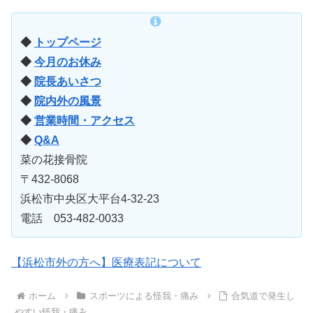
◆
トップページ
◆
今月のお休み
◆
院長あいさつ
◆
院内外の風景
◆
営業時間・アクセス
◆
Q&A
菜の花接骨院
〒432-8068
浜松市中央区大平台4-32-23
電話 053-482-0033
【浜松市外の方へ】医療表記について
ホーム
スポーツによる怪我・痛み
合気道で発生し
やすい怪我・痛み