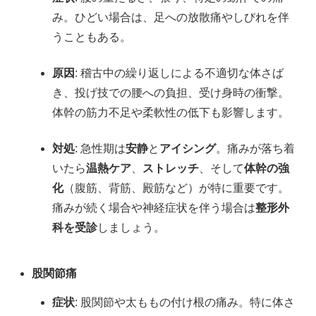
み。ひどい場合は、足への放散痛やしびれを伴
うこともある。
原因
: 稽古中の繰り返しによる不適切な体さば
き、投げ技での腰への負担、受け身時の衝撃。
体幹の筋力不足や柔軟性の低下も影響します。
対処
: 急性期は
安静
と
アイシング
。痛みが落ち着
いたら
温熱ケア
、
ストレッチ
、そして
体幹の強
化
（腹筋、背筋、殿筋など）が特に重要です。
痛みが続く場合や神経症状を伴う場合は
整形外
科を受診
しましょう。
股関節痛
症状
: 股関節や太ももの付け根の痛み。特に体さ