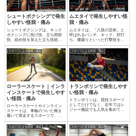
シュートボクシングで発生
ムエタイで発生しやすい怪
しやすい怪我・痛み
我・痛み
シュートボクシングは、キック
ムエタイは、「八肢の芸術」と
ボクシングに投げ技、立ち関節
呼ばれるパンチ、キック、肘打
技、絞め技を加えた立ち技総合
ち、膝蹴りといった打撃技を主
格闘技であり、打撃技と組み技
体とし、さらに首相撲（クリン
が複合的に用いられる非常に激
チ）による投げ技や引き倒し、
スポーツによる怪我・痛み
スポーツによる怪我・痛み
しいコンタクトスポーツです。
膝蹴りなどが加わる非常に激し
そのため、選手間の直接的なコ
い全身運動を伴うコンタクトス
ンタクトや、関節への極限的な
ポーツです。そのため、選手間
負荷、マットへの...
の直接的なコンタ...
ローラースケート｜インラ
トランポリンで発生しやす
インスケートで発生しやす
い怪我・痛み
い怪我・痛み
トランポリンは、競技スポーツ
としてだけでなく、近年ではレ
ローラースケートやインライン
ジャー施設でも人気を集めてい
スケートは、車輪のついた靴を
ますが、予測不能な跳躍、空中
履いて滑走するスポーツで、レ
でのバランス、そして着地時の
クリエーションからスピード競
衝撃により、身体に大きな負担
技、アクロバティックなトリッ
スポーツによる怪我・痛み
スポーツによる怪我・痛み
がかかるスポーツです。特に、
クまで様々な楽しみ方がありま
頸部（首）、脊柱（背骨）、足
す。滑走中のバランスの維持、