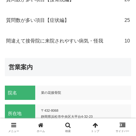
質問数が多い項目【症状編】
25
間違えて接骨院に来院されやすい病気・怪我
10
営業案内
院名
菜の花接骨院
〒432-8068
所在地
静岡県浜松市中央区大平台4-32-23
メニュー
ホーム
検索
トップ
サイドバー
TEL
053-482-0033