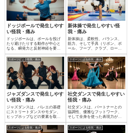
首、膝、手首に、...
転倒、そして高速での衝突が伴
うため、手首、肘...
ドッジボールで発生しやす
新体操で発生しやすい怪
い怪我・痛み
我・痛み
ドッジボールは、ボールを投げ
新体操は、柔軟性、バランス、
たり避けたりする動作が中心と
筋力、そして手具（リボン、ボ
なる、瞬発力と反射神経を要す
ール、フープ、クラブ、ロー
るスポーツです。コート内を走
プ）の操作技術が高度に融合し
り回り、急な方向転換、ジャン
た、優雅さと力強さを兼ね備え
スポーツによる怪我・痛み
スポーツによる怪我・痛み
プ、そしてボールの捕球や投球
たスポーツです。極限まで求め
を繰り返すため、全身に負担が
られる柔軟性、繰り返し行われ
かかります。そのため、指、手
るジャンプやターン、そして手
首といった上肢の...
具を扱うための繊細...
ジャズダンスで発生しやす
社交ダンスで発生しやすい
い怪我・痛み
怪我・痛み
ジャズダンスは、バレエの基礎
社交ダンスは、パートナーとの
にストリートダンスやモダン、
協調性、優雅なフットワーク、
ヒップホップなどの要素を取り
そして全身を使った表現力が求
入れた、全身を使ったダイナミ
められるダンスです。複雑なス
ックな動きと表現力が求められ
テップ、繰り返し行われるター
スポーツによる怪我・痛み
スポーツによる怪我・痛み
るダンスです。ジャンプ、ター
ンやライズ＆フォール（昇降運