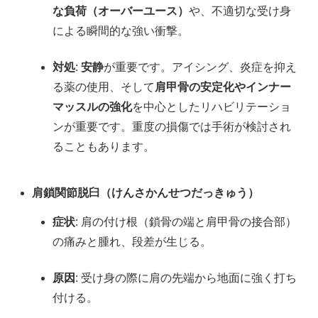
な負荷（オーバーユース）
や、不適切な受け身
による瞬間的な強い衝撃。
対処
:
安静
が重要です。アイシング、炎症を抑え
る薬の使用、そして
肩甲骨の安定化やインナー
マッスルの強化
を中心としたリハビリテーショ
ンが重要です。重度の損傷では手術が検討され
ることもあります。
肩鎖関節脱臼（けんさかんせつだっきゅう）
症状
: 肩の付け根（鎖骨の端と肩甲骨の接合部）
の痛みと腫れ、段差が生じる。
原因
: 受け身の際に肩の先端から地面に強く打ち
付ける。