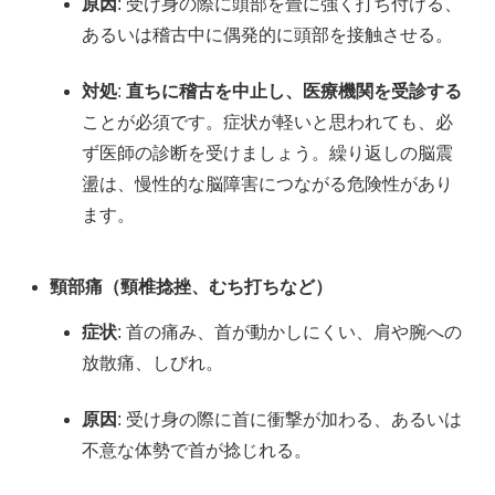
原因
: 受け身の際に頭部を畳に強く打ち付ける、
あるいは稽古中に偶発的に頭部を接触させる。
対処
:
直ちに稽古を中止し、医療機関を受診する
ことが必須です。症状が軽いと思われても、必
ず医師の診断を受けましょう。繰り返しの脳震
盪は、慢性的な脳障害につながる危険性があり
ます。
頸部痛（頸椎捻挫、むち打ちなど）
症状
: 首の痛み、首が動かしにくい、肩や腕への
放散痛、しびれ。
原因
: 受け身の際に首に衝撃が加わる、あるいは
不意な体勢で首が捻じれる。