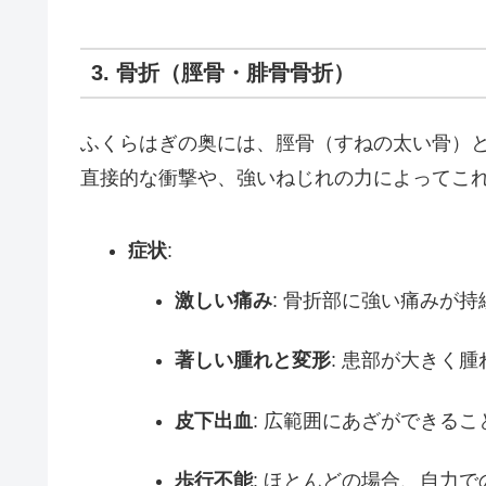
3. 骨折（脛骨・腓骨骨折）
ふくらはぎの奥には、脛骨（すねの太い骨）
直接的な衝撃や、強いねじれの力によってこ
症状
:
激しい痛み
: 骨折部に強い痛みが
著しい腫れと変形
: 患部が大きく
皮下出血
: 広範囲にあざができる
歩行不能
: ほとんどの場合、自力