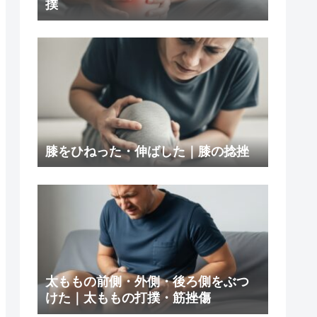
撲
膝をひねった・伸ばした｜膝の捻挫
太ももの前側・外側・後ろ側をぶつ
けた｜太ももの打撲・筋挫傷