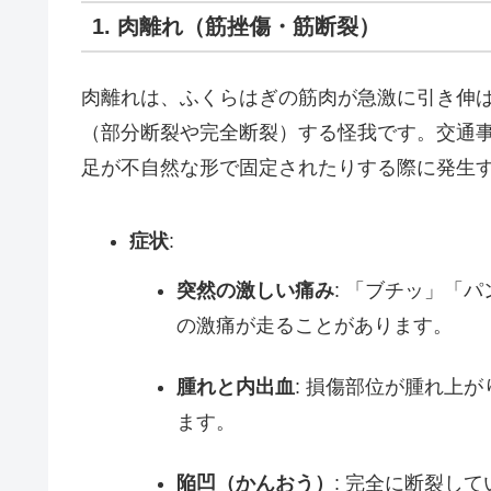
1. 肉離れ（筋挫傷・筋断裂）
肉離れは、ふくらはぎの筋肉が急激に引き伸
（部分断裂や完全断裂）する怪我です。交通
足が不自然な形で固定されたりする際に発生
症状
:
突然の激しい痛み
: 「ブチッ」「
の激痛が走ることがあります。
腫れと内出血
: 損傷部位が腫れ上
ます。
陥凹（かんおう）
: 完全に断裂し