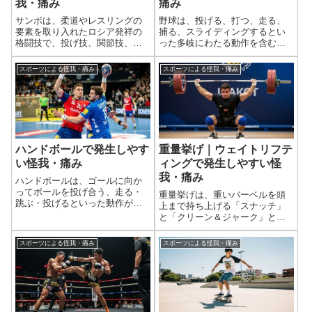
我・痛み
痛み
サンボは、柔道やレスリングの
野球は、投げる、打つ、走る、
要素を取り入れたロシア発祥の
捕る、スライディングするとい
格闘技で、投げ技、関節技、固
った多岐にわたる動作を含むス
め技、そして一部の競技形式で
ポーツです。これらの繰り返し
は打撃技も含まれる非常に実践
や、急激な動き、不意な接触、
スポーツによる怪我・痛み
スポーツによる怪我・痛み
的で激しいコンタクトスポーツ
打球や送球による衝撃などによ
です。相手を制圧することを目
って、様々な外傷や怪我が発生
的とするため、選手間の直接的
しやすい特性があります。特
なコンタクトや、...
に、投球動作による...
ハンドボールで発生しやす
重量挙げ｜ウェイトリフテ
い怪我・痛み
ィングで発生しやすい怪
我・痛み
ハンドボールは、ゴールに向か
ってボールを投げ合う、走る・
重量挙げは、重いバーベルを頭
跳ぶ・投げるといった動作が連
上まで持ち上げる「スナッチ」
続し、さらに選手間の激しい接
と「クリーン＆ジャーク」とい
触（コンタクト）も伴う、非常
う2種目で争われる競技です。極
にダイナミックなスポーツで
めて高重量を扱うため、身体全
スポーツによる怪我・痛み
スポーツによる怪我・痛み
す。そのため、全身にわたって
体に瞬間的かつ強大な負荷がか
様々な怪我のリスクがありま
かります。そのため、骨折、靭
す。特に、膝の靭帯損...
帯損傷、椎間板ヘルニアなどの
重篤な急性外傷...