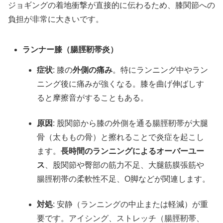
ジョギングの着地衝撃が直接的に伝わるため、膝関節への
負担が非常に大きいです。
ランナー膝（腸脛靭帯炎）
症状
: 膝の
外側の痛み
。特にランニング中やラン
ニング後に痛みが強くなる。膝を曲げ伸ばしす
ると摩擦音がすることもある。
原因
: 股関節から膝の外側を通る腸脛靭帯が大腿
骨（太ももの骨）と擦れることで炎症を起こし
ます。
長時間のランニングによるオーバーユー
ス
、股関節や臀部の筋力不足、大腿筋膜張筋や
腸脛靭帯の柔軟性不足、O脚などが関連します。
対処
: 安静（ランニングの中止または軽減）が重
要です。アイシング、ストレッチ（腸脛靭帯、