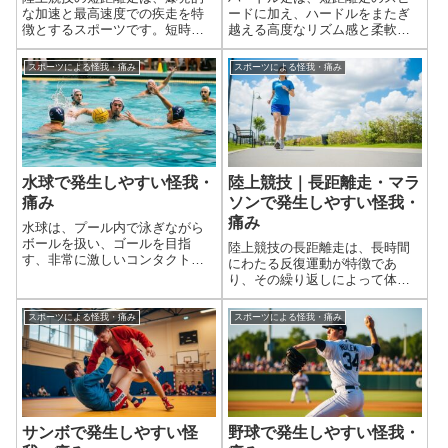
な加速と最高速度での疾走を特
ードに加え、ハードルをまたぎ
徴とするスポーツです。短時間
越える高度なリズム感と柔軟
に極めて高い負荷が筋肉や関節
性、そして全身の協調性が求め
にかかるため、筋肉の損傷（肉
られる陸上競技です。ハードル
スポーツによる怪我・痛み
スポーツによる怪我・痛み
離れ）や関節へのストレスによ
を越える際の股関節の大きな可
る怪我が発生しやすい傾向にあ
動域、着地時の衝撃、そして急
ります。特に、下半身の怪我が
激な加速と減速が身体に大きな
圧倒的に多く、再...
負担をかけます。そ...
水球で発生しやすい怪我・
陸上競技｜長距離走・マラ
痛み
ソンで発生しやすい怪我・
痛み
水球は、プール内で泳ぎながら
ボールを扱い、ゴールを目指
陸上競技の長距離走は、長時間
す、非常に激しいコンタクトス
にわたる反復運動が特徴であ
ポーツです。シュートやパス、
り、その繰り返しによって体に
相手とのボールの奪い合い、攻
かかる慢性のストレス（オーバ
防中の身体接触など、陸上競技
ーユース）が主な怪我の原因と
スポーツによる怪我・痛み
スポーツによる怪我・痛み
とは異なる水の抵抗や浮力を利
なります。短距離走に比べて急
用した独特の動きが多いため、
性の肉離れなどは少ない傾向に
水球特有の怪我や痛...
ありますが、疲労骨折、腱炎、
関節炎など、じわじ...
サンボで発生しやすい怪
野球で発生しやすい怪我・