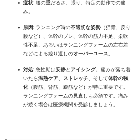
症状
: 腰の重だるさ、張り、特定の動作での痛
み。
原因
: ランニング時の
不適切な姿勢
（猫背、反り
腰など）、体幹のブレ、体幹の筋力不足、柔軟
性不足、あるいはランニングフォームの左右差
などによる繰り返しの
オーバーユース
。
対処
: 急性期は
安静
と
アイシング
。痛みが落ち着
いたら
温熱ケア
、
ストレッチ
、そして
体幹の強
化
（腹筋、背筋、殿筋など）が特に重要です。
ランニングフォームの見直しも必須です。痛み
が続く場合は医療機関を受診しましょう。