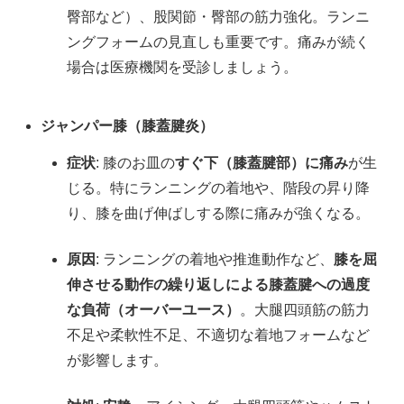
臀部など）、股関節・臀部の筋力強化。ランニ
ングフォームの見直しも重要です。痛みが続く
場合は医療機関を受診しましょう。
ジャンパー膝（膝蓋腱炎）
症状
: 膝のお皿の
すぐ下（膝蓋腱部）に痛み
が生
じる。特にランニングの着地や、階段の昇り降
り、膝を曲げ伸ばしする際に痛みが強くなる。
原因
: ランニングの着地や推進動作など、
膝を屈
伸させる動作の繰り返しによる膝蓋腱への過度
な負荷（オーバーユース）
。大腿四頭筋の筋力
不足や柔軟性不足、不適切な着地フォームなど
が影響します。