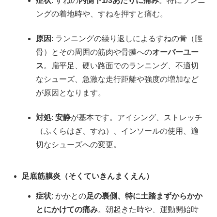
症状
: すねの
内側下1/3あたりに痛み
。特にランニ
ングの着地時や、すねを押すと痛む。
原因
: ランニングの繰り返しによるすねの骨（脛
骨）とその周囲の筋肉や骨膜への
オーバーユー
ス
。扁平足、硬い路面でのランニング、不適切
なシューズ、急激な走行距離や強度の増加など
が原因となります。
対処
:
安静
が基本です。アイシング、ストレッチ
（ふくらはぎ、すね）、インソールの使用、適
切なシューズへの変更。
足底筋膜炎（そくていきんまくえん）
症状
: かかとの
足の裏側、特に土踏まずからかか
とにかけての痛み
。朝起きた時や、運動開始時