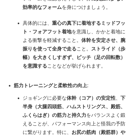
効率的なフォーム
を身につけましょう。
具体的には、
重心の真下に着地するミッドフッ
ト・フォアフット着地
を意識し、かかと着地に
よる衝撃を軽減すること。
体幹を安定させ、腕
振りを使って全身で走る
こと。
ストライド（歩
幅）を大きくしすぎず、ピッチ（足の回転数）
を意識する
ことなどが挙げられます。
筋力トレーニングと柔軟性の向上
:
ジョギングに必要な
体幹（コア）の安定性
、
下
半身（大腿四頭筋、ハムストリングス、殿筋、
ふくらはぎ）の筋力と持久力
をバランスよく鍛
えることが、パフォーマンス向上と怪我の予防
に繋がります。特に、
お尻の筋肉（殿筋群）や