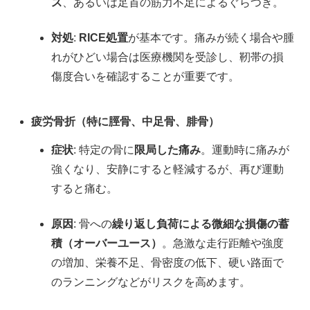
ス
、あるいは足首の筋力不足によるぐらつき。
対処
:
RICE処置
が基本です。痛みが続く場合や腫
れがひどい場合は医療機関を受診し、靭帯の損
傷度合いを確認することが重要です。
疲労骨折（特に脛骨、中足骨、腓骨）
症状
: 特定の骨に
限局した痛み
。運動時に痛みが
強くなり、安静にすると軽減するが、再び運動
すると痛む。
原因
: 骨への
繰り返し負荷による微細な損傷の蓄
積（オーバーユース）
。急激な走行距離や強度
の増加、栄養不足、骨密度の低下、硬い路面で
のランニングなどがリスクを高めます。