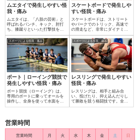
ムエタイで発生しやすい怪
スケートボードで発生しや
我・痛み
すい怪我・痛み
ムエタイは、「八肢の芸術」と
スケートボードは、ストリート
呼ばれるパンチ、キック、肘打
やパークでのトリック、高速で
ち、膝蹴りといった打撃技を主
の滑走など、非常にダイナミッ
体とし、さらに首相撲（クリン
クでアクロバティックな動きを
チ）による投げ技や引き倒し、
伴うため、転倒や衝突による
スポーツによる怪我・痛み
スポーツによる怪我・痛み
膝蹴りなどが加わる非常に激し
様々な外傷・怪我のリスクが高
い全身運動を伴うコンタクトス
いスポーツです。特に、手首の
ポーツです。そのため、選手間
骨折、頭部外傷、肩の脱臼は、
の直接的なコンタ...
スノーボードと同様...
ボート｜ローイング競技で
レスリングで発生しやすい
発生しやすい怪我・痛み
怪我・痛み
ボート競技（ローイング）は、
レスリングは、相手と組み合
専用のボートに乗ってオールを
い、投げたり、抑え込んだりし
操作し、全身を使って水面を進
て勝敗を競う格闘技です。全身
むスポーツです。繰り返し行わ
を使った激しいコンタクト、関
れる規則的な漕ぎ動作、全身の
節の極め技、投げ技、そして受
筋肉の連動、そして特に体幹と
け身やマットへの着地が伴うた
下肢の強い筋力発揮が特徴で、
め、肩、肘、膝、足首といった
営業時間
身体に大きな負担がかかりま
全身の関節や、首、腰、耳に、
す。そのため、腰、...
脱臼、骨折、靭帯損...
営業時間
月
火
水
木
金
土
日