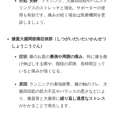
対処
:
安静
、アイシング、大腿四頭筋やハムスト
リングスのストレッチと強化。サポーターの使
用も有効です。痛みが続く場合は医療機関を受
診しましょう。
膝蓋大腿関節痛症候群（しつがいだいたいかんせつ
しょうこうぐん）
症状
: 膝のお皿の
裏側や周囲の痛み
。特に膝を曲
げ伸ばしする際や、階段の昇降、長時間立って
いると痛みが強くなる。
原因
: ランニングの着地衝撃、膝の軸のブレ、大
腿四頭筋の筋力不足やバランスの悪さなどによ
り、膝蓋骨と大腿骨に
繰り返し過度なストレス
がかかることで発生します。