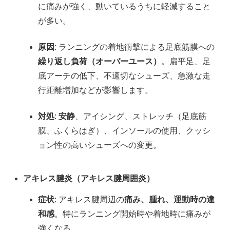
に痛みが強く、動いているうちに軽減すること
が多い。
原因
: ランニングの着地衝撃による足底筋膜への
繰り返し負荷（オーバーユース）
。扁平足、足
底アーチの低下、不適切なシューズ、急激な走
行距離増加などが影響します。
対処
:
安静
、アイシング、ストレッチ（足底筋
膜、ふくらはぎ）、インソールの使用、クッシ
ョン性の高いシューズへの変更。
アキレス腱炎（アキレス腱周囲炎）
症状
: アキレス腱周辺の
痛み、腫れ、運動時の違
和感
。特にランニング開始時や着地時に痛みが
強くなる。