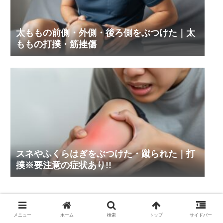
太ももの前側・外側・後ろ側をぶつけた｜太
ももの打撲・筋挫傷
スネやふくらはぎをぶつけた・蹴られた｜打
撲※要注意の症状あり!!
カテゴリー
メニュー
ホーム
検索
トップ
サイドバー