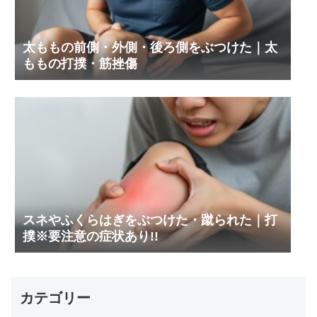
太ももの前側・外側・後ろ側をぶつけた｜太
ももの打撲・筋挫傷
スネやふくらはぎをぶつけた・蹴られた｜打
撲※要注意の症状あり!!
カテゴリー