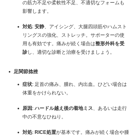
の筋力不足や柔軟性不足、不適切なフォームも
影響します。
対処
:
安静
、アイシング、大腿四頭筋やハムスト
リングスの強化、ストレッチ。サポーターの使
用も有効です。痛みが続く場合は
整形外科を受
診
し、適切な診断と治療を受けましょう。
足関節捻挫
症状
: 足首の痛み、腫れ、内出血。ひどい場合は
体重をかけられない。
原因
:
ハードル越え後の着地ミス
、あるいは走行
中の不意なひねり。
対処
:
RICE処置
が基本です。痛みが続く場合や腫