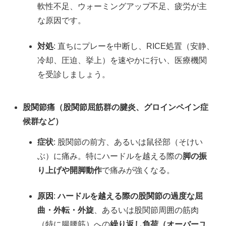
軟性不足、ウォーミングアップ不足、疲労が主
な原因です。
対処
: 直ちにプレーを中断し、RICE処置（安静、
冷却、圧迫、挙上）を速やかに行い、医療機関
を受診しましょう。
股関節痛（股関節屈筋群の腱炎、グロインペイン症
候群など）
症状
: 股関節の前方、あるいは鼠径部（そけい
ぶ）に痛み。特にハードルを越える際の
脚の振
り上げや開脚動作
で痛みが強くなる。
原因
:
ハードルを越える際の股関節の過度な屈
曲・外転・外旋
、あるいは股関節周囲の筋肉
（特に腸腰筋）への
繰り返し負荷（オーバーユ