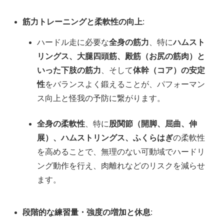
筋力トレーニングと柔軟性の向上
:
ハードル走に必要な
全身の筋力
、特に
ハムスト
リングス、大腿四頭筋、殿筋（お尻の筋肉）と
いった下肢の筋力
、そして
体幹（コア）の安定
性
をバランスよく鍛えることが、パフォーマン
ス向上と怪我の予防に繋がります。
全身の柔軟性
、特に
股関節（開脚、屈曲、伸
展）、ハムストリングス、ふくらはぎ
の柔軟性
を高めることで、無理のない可動域でハードリ
ング動作を行え、肉離れなどのリスクを減らせ
ます。
段階的な練習量・強度の増加と休息
: