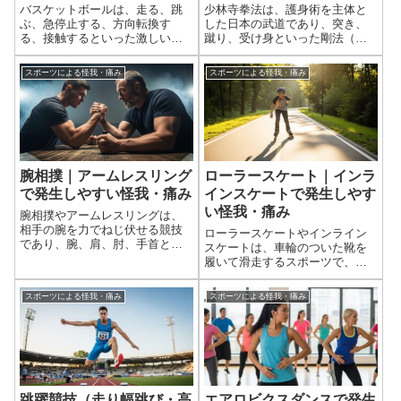
バスケットボールは、走る、跳
少林寺拳法は、護身術を主体と
ぶ、急停止する、方向転換す
した日本の武道であり、突き、
る、接触するといった激しい動
蹴り、受け身といった剛法（打
きが多いスポーツです。そのた
撃系）と、投げ技、関節技、固
め、様々な外傷や怪我が発生し
め技といった柔法（組技系）を
スポーツによる怪我・痛み
スポーツによる怪我・痛み
やすい特性があります。特に、
組み合わせた総合的な修練を行
下半身の怪我が多い傾向にあり
います。そのため、練習内容に
ます。バスケットボールに関す
よっては打撃による衝撃や、関
る怪我の情報をまと...
節への無理な負荷...
腕相撲｜アームレスリング
ローラースケート｜インラ
で発生しやすい怪我・痛み
インスケートで発生しやす
い怪我・痛み
腕相撲やアームレスリングは、
相手の腕を力でねじ伏せる競技
ローラースケートやインライン
であり、腕、肩、肘、手首とい
スケートは、車輪のついた靴を
った上半身の関節や筋肉に極め
履いて滑走するスポーツで、レ
て瞬間的かつ強大な負荷がかか
クリエーションからスピード競
ります。特に、骨折（上腕骨ら
技、アクロバティックなトリッ
スポーツによる怪我・痛み
スポーツによる怪我・痛み
せん骨折が最も特徴的）、腱の
クまで様々な楽しみ方がありま
断裂、靭帯損傷など、重篤な外
す。滑走中のバランスの維持、
傷が発生しやすい...
転倒、そして高速での衝突が伴
うため、手首、肘...
跳躍競技（走り幅跳び・高
エアロビクスダンスで発生