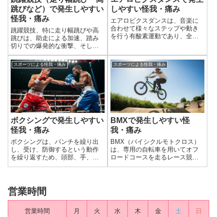
跳びなど）で発生しやすい
しやすい怪我・痛み
怪我・痛み
エアロビクスダンスは、音楽に
合わせて様々なステップや動き
跳躍競技、特に走り幅跳びや高
を行う有酸素運動であり、全身
跳びは、助走による加速、踏み
運動として人気があります。し
切りでの爆発的な衝撃、そして
かし、跳ぶ、着地する、方向転
着地といった一連の動作が身体
換する、腕を振り回すといった
に非常に高い負荷をかけるスポ
スポーツによる怪我・痛み
スポーツによる怪我・痛み
動作が繰り返されるため、身体
ーツです。これらの動作は、下
には大きな負荷がかかります。
半身の関節、骨、腱、筋肉に大
特に、足首や膝と...
きなストレスを集中させるた
め、オーバーユース...
ボクシングで発生しやすい
BMXで発生しやすい怪
怪我・痛み
我・痛み
ボクシングは、パンチを繰り出
BMX（バイシクルモトクロス）
し、受け、防御するという動作
は、専用の自転車を用いてオフ
を繰り返すため、頭部、手、
ロードコースを走るレース競技
肩、そして全身に様々な外傷や
や、パークやストリートでトリ
怪我が発生しやすいスポーツで
ックを披露するフリースタイル
す。特に、衝撃による骨折や打
競技など、多様なスタイルがあ
撲、そして頭部へのダメージが
ります。どのスタイルにおいて
営業時間
特徴的です。ここでは、ボクシ
も、高速での走行、ジャンプ、
ングで発生しやすい...
着地、そして様...
営業時間
月
火
水
木
金
土
日