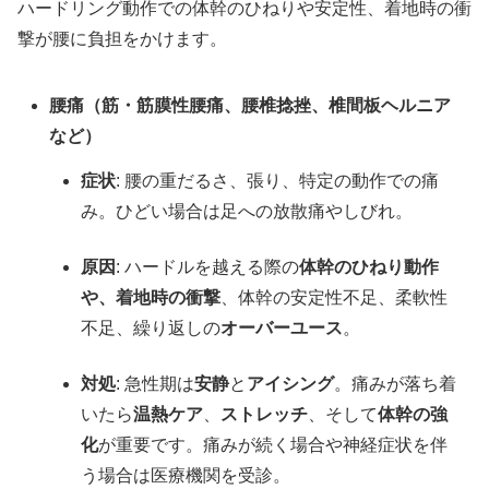
ハードリング動作での体幹のひねりや安定性、着地時の衝
撃が腰に負担をかけます。
腰痛（筋・筋膜性腰痛、腰椎捻挫、椎間板ヘルニア
など）
症状
: 腰の重だるさ、張り、特定の動作での痛
み。ひどい場合は足への放散痛やしびれ。
原因
: ハードルを越える際の
体幹のひねり動作
や、着地時の衝撃
、体幹の安定性不足、柔軟性
不足、繰り返しの
オーバーユース
。
対処
: 急性期は
安静
と
アイシング
。痛みが落ち着
いたら
温熱ケア
、
ストレッチ
、そして
体幹の強
化
が重要です。痛みが続く場合や神経症状を伴
う場合は医療機関を受診。