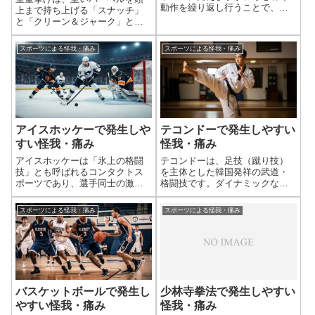
動作を繰り返し行うことで、特
上まで持ち上げる「スナッチ」
定の部位に繰り返し負荷がかか
と「クリーン＆ジャーク」とい
る（オーバーユース）ため、
う2種目で争われる競技です。極
様々な怪我や痛みを発生しやす
めて高重量を扱うため、身体全
スポーツによる怪我・痛み
スポーツによる怪我・痛み
い競技です。特に、弓を引く側
体に瞬間的かつ強大な負荷がか
の肩、背中、そして弓を保持す
かります。そのため、骨折、靭
る側の腕や肩に負担...
帯損傷、椎間板ヘルニアなどの
重篤な急性外傷...
アイスホッケーで発生しや
テコンドーで発生しやすい
すい怪我・痛み
怪我・痛み
アイスホッケーは「氷上の格闘
テコンドーは、足技（蹴り技）
技」とも呼ばれるコンタクトス
を主体とした韓国発祥の武道・
ポーツであり、選手同士の激し
格闘技です。ダイナミックな蹴
い接触、高速で飛んでくるパッ
り技、素早いステップ、そして
クやスティックなど、様々な要
相手選手とのコンタクト（接
スポーツによる怪我・痛み
スポーツによる怪我・痛み
因によって怪我が発生しやすい
触）が特徴で、全身に高い負荷
競技です。全身に防具を装着し
がかかります。特に、足首、
ていますが、その隙間を縫って
膝、股関節といった下肢の関節
パックが当たった...
や、腰、そして頭部、...
バスケットボールで発生し
少林寺拳法で発生しやすい
やすい怪我・痛み
怪我・痛み