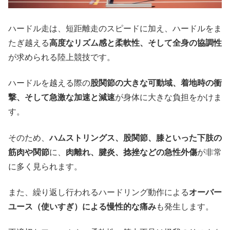
ハードル走は、短距離走のスピードに加え、ハードルをま
たぎ越える
高度なリズム感と柔軟性、そして全身の協調性
が求められる陸上競技です。
ハードルを越える際の
股関節の大きな可動域、着地時の衝
撃、そして急激な加速と減速
が身体に大きな負担をかけま
す。
そのため、
ハムストリングス、股関節、膝といった下肢の
筋肉や関節
に、
肉離れ、腱炎、捻挫などの急性外傷
が非常
に多く見られます。
また、繰り返し行われるハードリング動作による
オーバー
ユース（使いすぎ）による慢性的な痛み
も発生します。